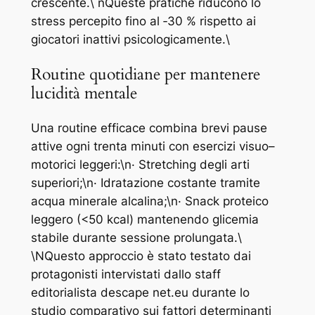
crescente.\ nQueste pratiche riducono lo
stress percepito fino al ‑30 % rispetto ai
giocatori inattivi psicologicamente.\
Routine quotidiane per mantenere
lucidità mentale
Una routine efficace combina brevi pause
attive ogni trenta minuti con esercizi visuo–
motorici leggeri:\n· Stretching degli arti
superiori;\n· Idratazione costante tramite
acqua minerale alcalina;\n· Snack proteico
leggero (<50 kcal) mantenendo glicemia
stabile durante sessione prolungata.\
\NQuesto approccio è stato testato dai
protagonisti intervistati dallo staff
editorialista de​scape net.eu durante lo
studio comparativo sui fattori determinanti