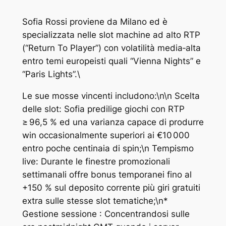
Sofia Rossi proviene da Milano ed è
specializzata nelle slot machine ad alto RTP
(“Return To Player”) con volatilità media‑alta
entro temi europeisti quali
“Vienna Nights”
e
“Paris Lights”.
\
Le sue mosse vincenti includono:\n\n
Scelta
delle slot: Sofia predilige giochi con RTP
≥ 96,5 % ed una varianza capace di produrre
win occasionalmente superiori ai €10 000
entro poche centinaia di spin;\n
Tempismo
live: Durante le finestre promozionali
settimanali offre bonus temporanei fino al
+150 % sul deposito corrente più giri gratuiti
extra sulle stesse slot tematiche;\n*
Gestione sessione : Concentrandosi sulle