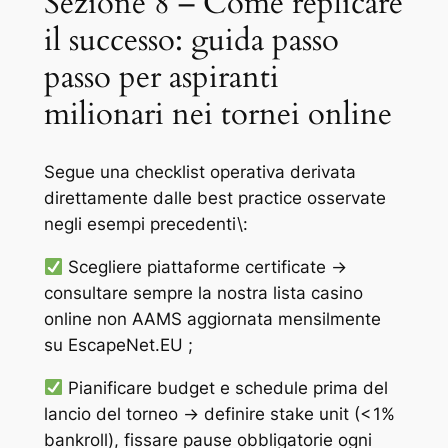
Sezione 8 – Come replicare
il successo: guida passo
passo per aspiranti
milionari nei tornei online
Segue una checklist operativa derivata
direttamente dalle best practice osservate
negli esempi precedenti\:
Scegliere piattaforme certificate →
consultare sempre la nostra lista casino
online non AAMS aggiornata mensilmente
su Escap​eNet​.EU ;
Pianificare budget e schedule prima del
lancio del torneo → definire stake unit (< 1%
bankroll), fissare pause obbligatorie ogni