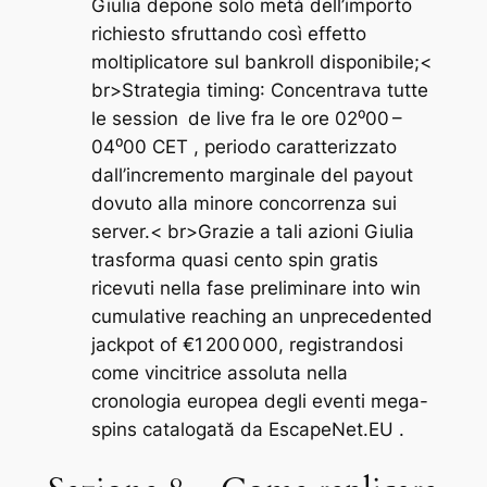
Giulia depone solo metà dell’importo
richiesto sfruttandо così effetto
moltiplicatore sul bankroll disponibile;<
br>
Strategia timing
: Concentrava tutte
le session⁠ de live fra le ore ​02⁰00 –
04⁰00 CET , periodo caratterizzato
dall’incremento marginale del payout
dovuto alla minore concorrenza sui
server.< br>Grazie a tali azioni Giulia
trasforma quasi cento spin gratis
ricevuti nella fase preliminare into win
cumulative reaching an unprecedented
jackpot of €1 200 000, registrandosi
come vincitrice assoluta nella
cronologia europea degli event­i mega-
spins catalogată da Escap​eNet.​EU .