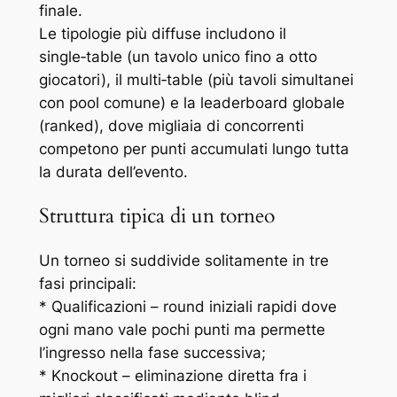
finale.
Le tipologie più diffuse includono il
single‑table (un tavolo unico fino a otto
giocatori), il multi‑table (più tavoli simultanei
con pool comune) e la leaderboard globale
(
ranked
), dove migliaia di concorrenti
competono per punti accumulati lungo tutta
la durata dell’evento.
Struttura tipica di un torneo
Un torneo si suddivide solitamente in tre
fasi principali:
* Qualificazioni – round iniziali rapidi dove
ogni mano vale pochi punti ma permette
l’ingresso nella fase successiva;
* Knockout – eliminazione diretta fra i