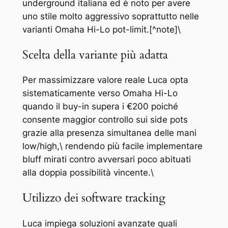
underground italiana ed è noto per avere
uno stile molto aggressivo soprattutto nelle
varianti Omaha Hi-Lo pot-limit.[^note]\
Scelta della variante più adatta
Per massimizzare valore reale Luca opta
sistematicamente verso Omaha Hi-Lo
quando il buy-in supera i €200 poiché
consente maggior controllo sui side pots
grazie alla presenza simultanea delle mani
low/high,\ rendendo più facile implementare
bluff mirati contro avversari poco abituati
alla doppia possibilità vincente.\
Utilizzo dei software tracking
Luca impiega soluzioni avanzate quali