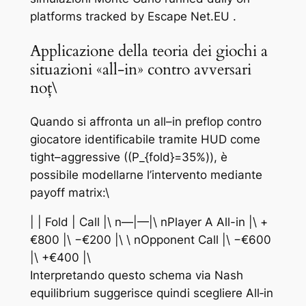
platforms tracked by Escap​e ​Net.​EU .
Applicazione della teoria dei giochi a
situazioni «all‐in» contro avversari
noț\
Quando si affronta un all–in preflop contro
giocatore identificabile tramite HUD come
tight–aggressive ((P_{fold}=35%)), è
possibile modellarne l’intervento mediante
payoff matrix:\
| | Fold | Call |\ n—|—|\ nPlayer A All-in |\ +
€800 |\ −€200 |\ \ nOpponent Call |\ −€600
|\ +€400 |\
Interpretando questo schema via Nash
equilibrium suggerisce quindi scegliere All‐in