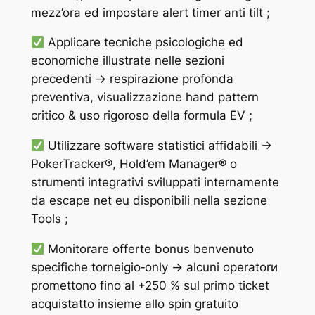
mezz’ora ed impostare alert timer anti tilt ;
Applicare tecniche psicologiche ed
economiche illustrate nelle sezioni
precedenti → respirazione profonda
preventiva, visualizzazione hand pattern
critico & uso rigoroso della formula EV ;
Utilizzare software statistici affidabili →
PokerTracker®, Hold’em Manager® o
strumenti integrativi sviluppati internamente
da escape net eu disponibili nella sezione
Tools ;
Monitorare offerte bonus benvenuto
specifiche torneigio‐only → alcuni operatorи
promettono fino al +250 % sul primo ticket
acquistatto insieme allo spin gratuito