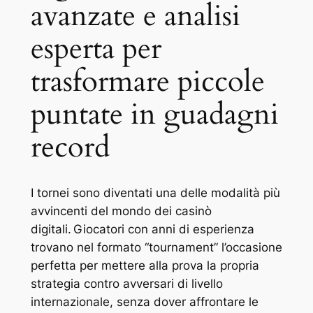
avanzate e analisi
esperta per
trasformare piccole
puntate in guadagni
record
I tornei sono diventati una delle modalità più
avvincenti del mondo dei casinò
digitali. Giocatori con anni di esperienza
trovano nel formato “tournament” l’occasione
perfetta per mettere alla prova la propria
strategia contro avversari di livello
internazionale, senza dover affrontare le