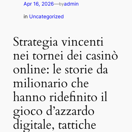
Apr 16, 2026
—
admin
by
in
Uncategorized
Strategia vincenti
nei tornei dei casinò
online: le storie da
milionario che
hanno ridefinito il
gioco d’azzardo
digitale, tattiche