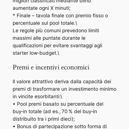
migliori classificati mediante blind
aumentate ogni X minuti;
* Finale – tavola finale con premio fisso o
percentuale sul pool totale.\
Le regole più comuni prevedono limiti
massimi alle puntate durante le
qualificazioni per evitare svantaggi agli
starter low‑budget.\
Premi e incentivi economici
Il valore attrattivo deriva dalla capacità dei
premi di trasformare un investimento minimo
in vincite esorbitanti:\
• Pool premi basato su percentuale del
buy‑in totale (ad es., 70 % del buy‑in
distribuito tra i primi dieci);
• Bonus di partecipazione sotto forma di