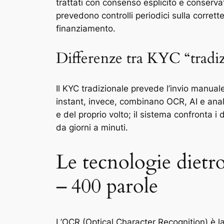
trattati con consenso esplicito e conserva
prevedono controlli periodici sulla corret
finanziamento.
Differenze tra KYC “tradizi
Il KYC tradizionale prevede l’invio manual
instant, invece, combinano OCR, AI e anal
e del proprio volto; il sistema confronta 
da giorni a minuti.
Le tecnologie dietro
– 400 parole
L’OCR (Optical Character Recognition) è l