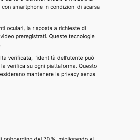
e con smartphone in condizioni di scarsa
ti oculari, la risposta a richieste di
o video preregistrati. Queste tecnologie
.
a verificata, l’identità dell’utente può
 la verifica su ogni piattaforma. Questo
 desiderano mantenere la privacy senza
di onboarding del 70 %, migliorando al