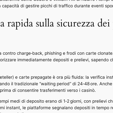
capacità di gestire picchi di traffico durante eventi spor
ca rapida sulla sicurezza de
sa contro charge‑back, phishing e frodi con carte clonat
rizzare immediatamente depositi e prelievi, sapendo che 
teller) e carte prepagate è ora più fluida: la verifica ins
tando il tradizionale “waiting period” di 24‑48 ore. Anche
prima di consentire trasferimenti verso i casinò.
tempi medi di deposito erano di 1‑2 giorni, con prelievi c
emi instant, le piattaforme segnalano depositi in tempo re