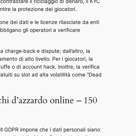
ontrastare il riciclaggio di denaro, il KYC
ire la protezione dei giocatori.
ne dei dati e le licenze rilasciate da enti
ligano gli operatori a verificare
 a charge‑back e dispute; dall’altro, la
nto di alto livello. Per i giocatori, la
ffe o di account hack. Inoltre, la verifica
uiti su slot ad alta volatilità come “Dead
hi d’azzardo online – 150
 Il GDPR impone che i dati personali siano