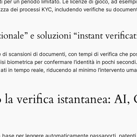
ti per un periodo limitato. Le licenze di gioco, ad esemp
tezza dei processi KYC, includendo verifiche su documenti 
onale” e soluzioni “instant verifica
e di scansioni di documenti, con tempi di verifica che p
isi biometrica per confermare l’identità in pochi second
i dati in tempo reale, riducendo al minimo l’intervento 
 la verifica istantanea: A
a base per leggere automaticamente passaporti, patenti e