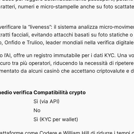
aratteri, numeri e micro‑stampelle anche su foto scattat
 verificare la “liveness”: il sistema analizza micro‑movimen
tratti facciali, evitando attacchi basati su foto statiche 
 Onfido e Trulioo, leader mondiali nella verifica digitale
l’AI, offre un registro immutabile per i dati KYC. Una volt
uro tra più operatori, riducendo la necessità di ripetere
rimentato da alcuni casinò che accettano criptovalute e
dio verifica
Compatibilità crypto
Sì (via API)
No
Sì (KYC per wallet)
ttaforme come Codere e William Hill di ridurre i tempi 