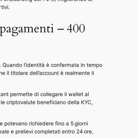
tivi.
i pagamenti – 400
e. Quando l’identità è confermata in tempo
il titolare dell’account è realmente il
tant permette di collegare il wallet al
 le criptovalute beneficiano della KYC,
he potevano richiedere fino a 5 giorni
ale e prelievi completati entro 24 ore,