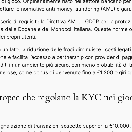
di gioco. Originariamente nato nel settore bancario per c
pettare le normative anti‑money‑laundering (AML) e garant
rie di requisiti: la Direttiva AML, il GDPR per la protezio
a delle Dogane e dei Monopoli italiana. Queste norme obb
ei propri utenti.
 un lato, la riduzione delle frodi diminuisce i costi legati
e e facilita l’accesso a partnership con provider di pagame
diti in un ambiente più sicuro, con meno probabilità di tru
erose, come bonus di benvenuto fino a €1.200 o giri grat
uropee che regolano la KYC nei gioc
egnalazione di transazioni sospette superiori a €10.000.