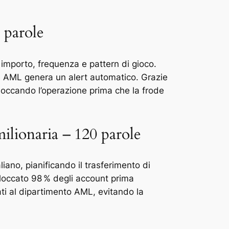
 parole
importo, frequenza e pattern di gioco.
e AML genera un alert automatico. Grazie
bloccando l’operazione prima che la frode
milionaria – 120 parole
liano, pianificando il trasferimento di
 bloccato 98 % degli account prima
ti al dipartimento AML, evitando la