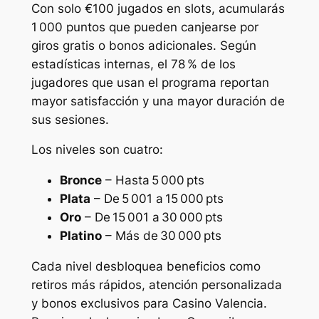
Con solo €100 jugados en
slots
, acumularás
1 000 puntos que pueden canjearse por
giros gratis o bonos adicionales. Según
estadísticas internas, el 78 % de los
jugadores que usan el programa reportan
mayor satisfacción y una mayor duración de
sus sesiones.
Los niveles son cuatro:
Bronce
– Hasta 5 000 pts
Plata
– De 5 001 a 15 000 pts
Oro
– De 15 001 a 30 000 pts
Platino
– Más de 30 000 pts
Cada nivel desbloquea beneficios como
retiros más rápidos, atención personalizada
y bonos exclusivos para
Casino Valencia
.