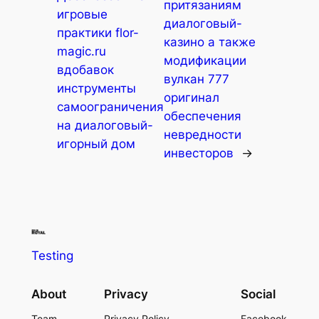
притязаниям
игровые
диалоговый-
практики flor-
казино а также
magic.ru
модификации
вдобавок
вулкан 777
инструменты
оригинал
самоограничения
обеспечения
на диалоговый-
невредности
игорный дом
инвесторов
→
Testing
About
Privacy
Social
Team
Privacy Policy
Facebook