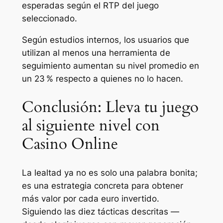
esperadas según el RTP del juego
seleccionado.
Según estudios internos, los usuarios que
utilizan al menos una herramienta de
seguimiento aumentan su nivel promedio en
un 23 % respecto a quienes no lo hacen.
Conclusión: Lleva tu juego
al siguiente nivel con
Casino Online
La lealtad ya no es solo una palabra bonita;
es una estrategia concreta para obtener
más valor por cada euro invertido.
Siguiendo las diez tácticas descritas —