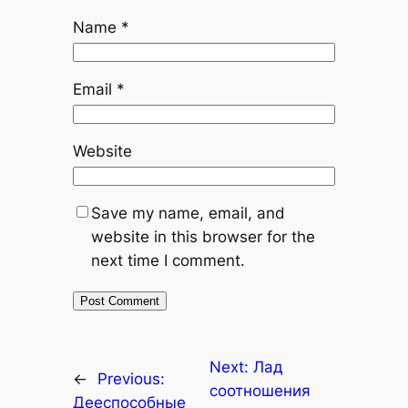
Name
*
Email
*
Website
Save my name, email, and
website in this browser for the
next time I comment.
Next:
Лад
←
Previous:
соотношения
Дееспособные