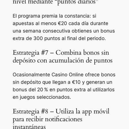
nivel mediante “puntos diarios”
El programa premia la constancia: si
apuestas al menos €20 cada día durante
una semana consecutiva obtienes un bonus
extra de 300 puntos al final del periodo.
Estrategia #7 – Combina bonos sin
depósito con acumulación de puntos
Ocasionalmente
Casino Online
ofrece bonos
sin depósito que llegan a €10 y generan un
bonus del 20 % en puntos extra al utilizarlos
en juegos seleccionados.
Estrategia #8 – Utiliza la app móvil
para recibir notificaciones
instantáneas