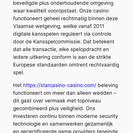
beveiligde plus onderhoudende omgeving
waar kwaliteit vooropstaat. Onze casino
functioneert geheel rechtmatig binnen deze
Vlaamse wetgeving, welke vanaf 2011
digitale kansspelen reguleert via controle
door de Kansspelcommissie. Dat betekent
dat alle transactie, elke spelopdracht en
iedere uitkering conform is aan de strikte
Europese standaarden omtrent rechtvaardig
spel.
Het
https://starcasino-casino.com/
beleving
functioneert om meer dan alleen wedden –
dit gaat over vermaak met topniveau
gecombineerd plus veiligheid. Ons
investeren continu binnen moderne security
technologie en samenwerken gezamenlijk
en gecertificeerde game providers teneinde