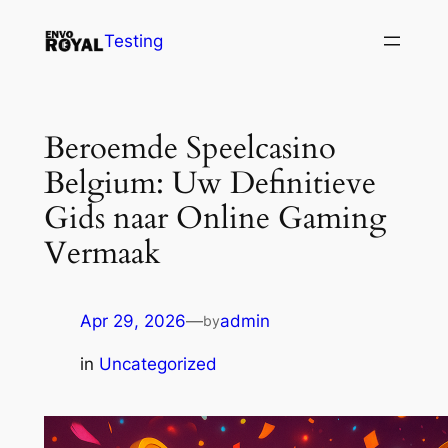
Skip
Testing
to
content
Beroemde Speelcasino
Belgium: Uw Definitieve
Gids naar Online Gaming
Vermaak
Apr 29, 2026
—
admin
by
in
Uncategorized