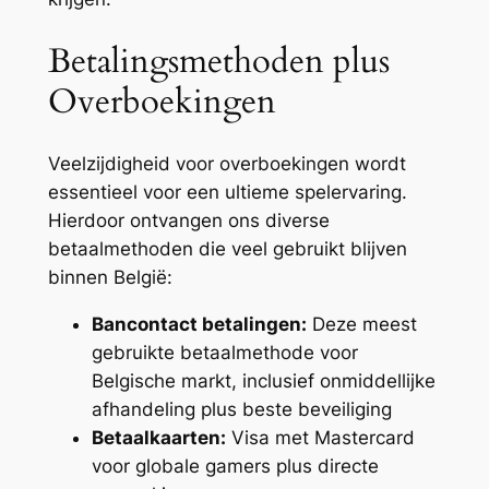
Betalingsmethoden plus
Overboekingen
Veelzijdigheid voor overboekingen wordt
essentieel voor een ultieme spelervaring.
Hierdoor ontvangen ons diverse
betaalmethoden die veel gebruikt blijven
binnen België:
Bancontact betalingen:
Deze meest
gebruikte betaalmethode voor
Belgische markt, inclusief onmiddellijke
afhandeling plus beste beveiliging
Betaalkaarten:
Visa met Mastercard
voor globale gamers plus directe