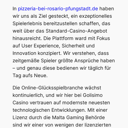
In
pizzeria-bei-rosario-pfungstadt.de
haben
wir uns als Ziel gesteckt, ein exzeptionelles
Spielerlebnis bereitzustellen schaffen, das
weit über das Standard-Casino-Angebot
hinausreicht. Die Plattform ward mit Fokus
auf User Experience, Sicherheit und
Innovation konzipiert. Wir verstehen, dass
zeitgemäße Spieler größte Ansprüche haben
– und genau diese bedienen wir täglich für
Tag aufs Neue.
Die Online-Glücksspielbranche wächst
kontinuierlich, und wir hier bei Golisimo
Casino vertrauen auf modernste neuesten
technologischen Entwicklungen. Mit einer
Lizenz durch die Malta Gaming Behörde
sind wir einer von wenigen der lizenzierten