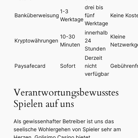
drei bis
1-3
Banküberweisung
fünf
Keine Kost
Werktage
Werktage
innerhalb
10-30
Kleine
Kryptowährungen
24
Minuten
Netzwerkg
Stunden
Derzeit
Paysafecard
Sofort
nicht
Gebührenfr
verfügbar
Verantwortungsbewusstes
Spielen auf uns
Als gewissenhafter Betreiber ist uns das
seelische Wohlergehen von Spieler sehr am
Herzen. Golisimo Casino bietet