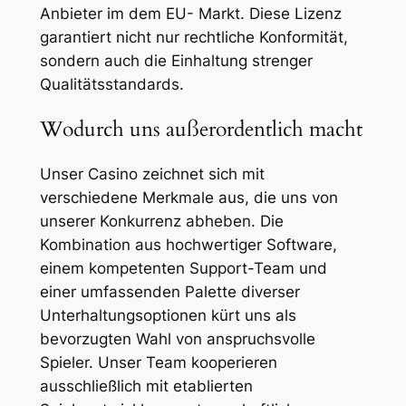
Anbieter im dem EU- Markt. Diese Lizenz
garantiert nicht nur rechtliche Konformität,
sondern auch die Einhaltung strenger
Qualitätsstandards.
Wodurch uns außerordentlich macht
Unser Casino zeichnet sich mit
verschiedene Merkmale aus, die uns von
unserer Konkurrenz abheben. Die
Kombination aus hochwertiger Software,
einem kompetenten Support-Team und
einer umfassenden Palette diverser
Unterhaltungsoptionen kürt uns als
bevorzugten Wahl von anspruchsvolle
Spieler. Unser Team kooperieren
ausschließlich mit etablierten