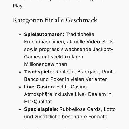
Play.
Kategorien für alle Geschmack
Spielautomaten:
Traditionelle
Fruchtmaschinen, aktuelle Video-Slots
sowie progressiv wachsende Jackpot-
Games mit spektakulären
Millionengewinnen
Tischspiele:
Roulette, Blackjack, Punto
Banco und Poker in vielen Varianten
Live-Casino:
Echte Casino-
Atmosphäre inklusive Live- Dealern in
HD-Qualität
Spezialspiele:
Rubbellose Cards, Lotto
und zusätzliche besondere Formate