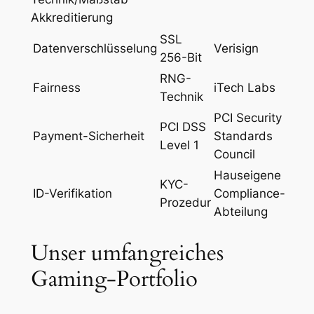
Akkreditierung
SSL
Datenverschlüsselung
Verisign
256-Bit
RNG-
Fairness
iTech Labs
Technik
PCI Security
PCI DSS
Payment-Sicherheit
Standards
Level 1
Council
Hauseigene
KYC-
ID-Verifikation
Compliance-
Prozedur
Abteilung
Unser umfangreiches
Gaming-Portfolio