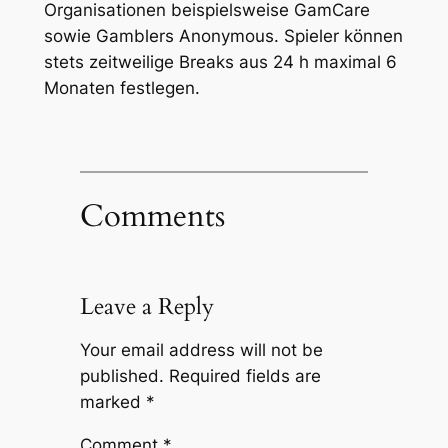
Organisationen beispielsweise GamCare
sowie Gamblers Anonymous. Spieler können
stets zeitweilige Breaks aus 24 h maximal 6
Monaten festlegen.
Comments
Leave a Reply
Your email address will not be
published.
Required fields are
marked
*
Comment
*