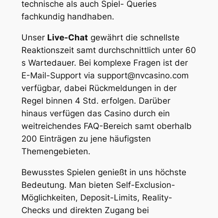
technische als auch Spiel- Queries
fachkundig handhaben.
Unser
Live-Chat
gewährt die schnellste
Reaktionszeit samt durchschnittlich unter 60
s Wartedauer. Bei komplexe Fragen ist der
E-Mail-Support via support@nvcasino.com
verfügbar, dabei Rückmeldungen in der
Regel binnen 4 Std. erfolgen. Darüber
hinaus verfügen das Casino durch ein
weitreichendes FAQ-Bereich samt oberhalb
200 Einträgen zu jene häufigsten
Themengebieten.
Bewusstes Spielen genießt in uns höchste
Bedeutung. Man bieten Self-Exclusion-
Möglichkeiten, Deposit-Limits, Reality-
Checks und direkten Zugang bei