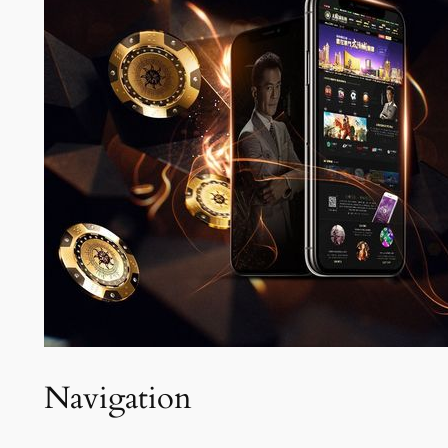
Navigation