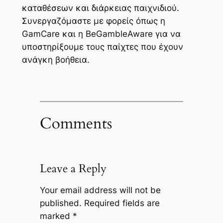
καταθέσεων και διάρκειας παιχνιδιού.
Συνεργαζόμαστε με φορείς όπως η
GamCare και η BeGambleAware για να
υποστηρίξουμε τους παίχτες που έχουν
ανάγκη βοήθεια.
Comments
Leave a Reply
Your email address will not be
published.
Required fields are
marked
*