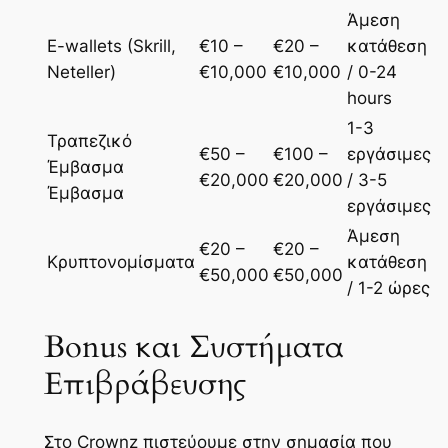
Άμεση
E-wallets (Skrill,
€10 –
€20 –
κατάθεση
Neteller)
€10,000
€10,000
/ 0-24
hours
1-3
Τραπεζικό
€50 –
€100 –
εργάσιμες
Έμβασμα
€20,000
€20,000
/ 3-5
Έμβασμα
εργάσιμες
Άμεση
€20 –
€20 –
Κρυπτονομίσματα
κατάθεση
€50,000
€50,000
/ 1-2 ώρες
Bonus και Συστήματα
Επιβράβευσης
Στο Crownz πιστεύουμε στην σημασία που