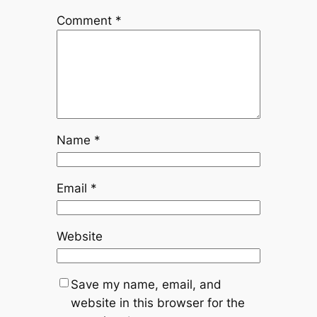
Comment
*
Name
*
Email
*
Website
Save my name, email, and
website in this browser for the