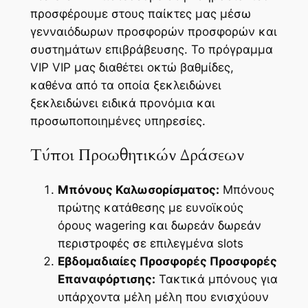
προσφέρουμε στους παίκτες μας μέσω
γενναιόδωρων προσφορών προσφορών και
συστημάτων επιβράβευσης. Το πρόγραμμα
VIP VIP μας διαθέτει οκτώ βαθμίδες,
καθένα από τα οποία ξεκλειδώνει
ξεκλειδώνει ειδικά προνόμια και
προσωποποιημένες υπηρεσίες.
Τύποι Προωθητικών Δράσεων
Μπόνους Καλωσορίσματος:
Μπόνους
πρώτης κατάθεσης με ευνοϊκούς
όρους wagering και δωρεάν δωρεάν
περιστροφές σε επιλεγμένα slots
Εβδομαδιαίες Προσφορές Προσφορές
Επαναφόρτισης:
Τακτικά μπόνους για
υπάρχοντα μέλη μέλη που ενισχύουν