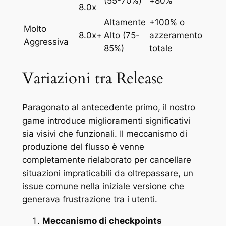
(55-70%)
+80%
8.0x
Altamente
+100% o
Molto
8.0x+
Alto (75-
azzeramento
Aggressiva
85%)
totale
Variazioni tra Release
Paragonato al antecedente primo, il nostro
game introduce miglioramenti significativi
sia visivi che funzionali. Il meccanismo di
produzione del flusso è venne
completamente rielaborato per cancellare
situazioni impraticabili da oltrepassare, un
issue comune nella iniziale versione che
generava frustrazione tra i utenti.
Meccanismo di checkpoints