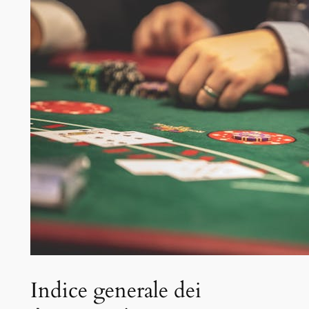
Indice generale dei