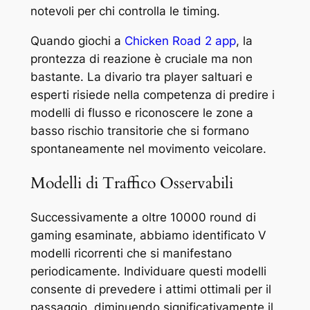
notevoli per chi controlla le timing.
Quando giochi a
Chicken Road 2 app
, la
prontezza di reazione è cruciale ma non
bastante. La divario tra player saltuari e
esperti risiede nella competenza di predire i
modelli di flusso e riconoscere le zone a
basso rischio transitorie che si formano
spontaneamente nel movimento veicolare.
Modelli di Traffico Osservabili
Successivamente a oltre 10000 round di
gaming esaminate, abbiamo identificato V
modelli ricorrenti che si manifestano
periodicamente. Individuare questi modelli
consente di prevedere i attimi ottimali per il
passaggio, diminuendo significativamente il