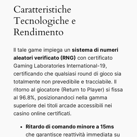
Caratteristiche
Tecnologiche e
Rendimento
Il tale game impiega un
sistema di numeri
aleatori verificato (RNG)
con certificato
Gaming Laboratories International-19,
certificando che qualsiasi round di gioco sia
totalmente non prevedibile e tracciabile. Il
ritorno al giocatore (Return to Player) si fissa
al 96.8%, posizionandoci nella gamma
superiore dei titoli arcade accessibili nei
casino online certificati.
Ritardo di comando minore a 15ms
che garantisce reattività immediata su