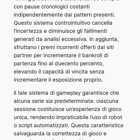
con pause cronologici costanti
indipendentemente dai pattern presenti.
Questo sistema controintuitivo cancella
l’incertezza e diminuisce gli fallimenti
generati da analisi eccessiva. In aggiunta,
sfruttano i premi ricorrenti offerti dai siti
partner per incrementare il bankroll di
partenza fino al duecento percento,
elevando il capacità di vincita senza
incrementare il esposizione proprio.
Il tale sistema di gameplay garantisce che
alcuna serie sia predeterminata: ciascuna
sessione costituisce un’esperienza di gioco
unica, rendendo impraticabile l’uso di robot
o script automatizzati. Questa caratteristica
salvaguarda la correttezza di gioco e