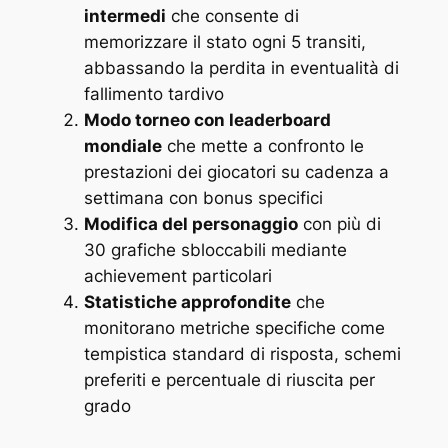
intermedi
che consente di
memorizzare il stato ogni 5 transiti,
abbassando la perdita in eventualità di
fallimento tardivo
Modo torneo con leaderboard
mondiale
che mette a confronto le
prestazioni dei giocatori su cadenza a
settimana con bonus specifici
Modifica del personaggio
con più di
30 grafiche sbloccabili mediante
achievement particolari
Statistiche approfondite
che
monitorano metriche specifiche come
tempistica standard di risposta, schemi
preferiti e percentuale di riuscita per
grado