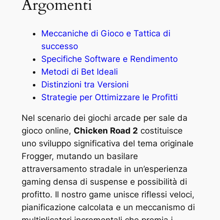
Argomenti
Meccaniche di Gioco e Tattica di
successo
Specifiche Software e Rendimento
Metodi di Bet Ideali
Distinzioni tra Versioni
Strategie per Ottimizzare le Profitti
Nel scenario dei giochi arcade per sale da
gioco online,
Chicken Road 2
costituisce
uno sviluppo significativa del tema originale
Frogger, mutando un basilare
attraversamento stradale in un’esperienza
gaming densa di suspense e possibilità di
profitto. Il nostro game unisce riflessi veloci,
pianificazione calcolata e un meccanismo di