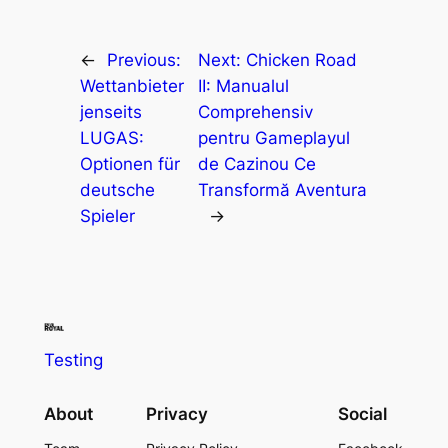
←
Previous:
Next:
Chicken Road
Wettanbieter
II: Manualul
jenseits
Comprehensiv
LUGAS:
pentru Gameplayul
Optionen für
de Cazinou Ce
deutsche
Transformă Aventura
Spieler
→
Testing
About
Privacy
Social