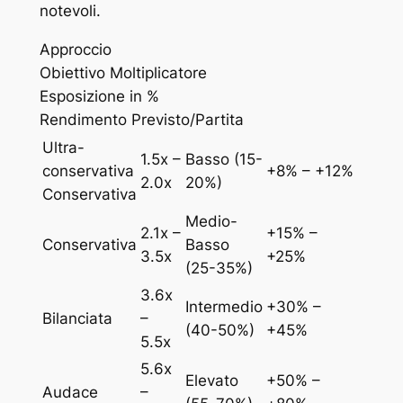
notevoli.
Approccio
Obiettivo Moltiplicatore
Esposizione in %
Rendimento Previsto/Partita
Ultra-
1.5x –
Basso (15-
conservativa
+8% – +12%
2.0x
20%)
Conservativa
Medio-
2.1x –
+15% –
Conservativa
Basso
3.5x
+25%
(25-35%)
3.6x
Intermedio
+30% –
Bilanciata
–
(40-50%)
+45%
5.5x
5.6x
Elevato
+50% –
Audace
–