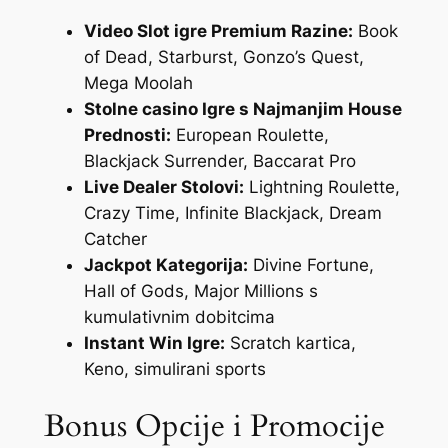
Video Slot igre Premium Razine:
Book
of Dead, Starburst, Gonzo’s Quest,
Mega Moolah
Stolne casino Igre s Najmanjim House
Prednosti:
European Roulette,
Blackjack Surrender, Baccarat Pro
Live Dealer Stolovi:
Lightning Roulette,
Crazy Time, Infinite Blackjack, Dream
Catcher
Jackpot Kategorija:
Divine Fortune,
Hall of Gods, Major Millions s
kumulativnim dobitcima
Instant Win Igre:
Scratch kartica,
Keno, simulirani sports
Bonus Opcije i Promocije