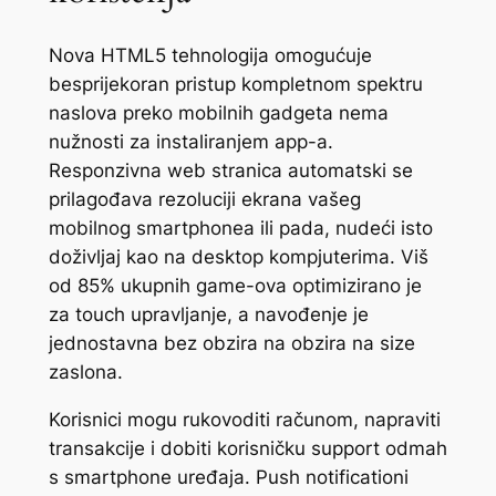
Nova HTML5 tehnologija omogućuje
besprijekoran pristup kompletnom spektru
naslova preko mobilnih gadgeta nema
nužnosti za instaliranjem app-a.
Responzivna web stranica automatski se
prilagođava rezoluciji ekrana vašeg
mobilnog smartphonea ili pada, nudeći isto
doživljaj kao na desktop kompjuterima. Viš
od 85% ukupnih game-ova optimizirano je
za touch upravljanje, a navođenje je
jednostavna bez obzira na obzira na size
zaslona.
Korisnici mogu rukovoditi računom, napraviti
transakcije i dobiti korisničku support odmah
s smartphone uređaja. Push notificationi