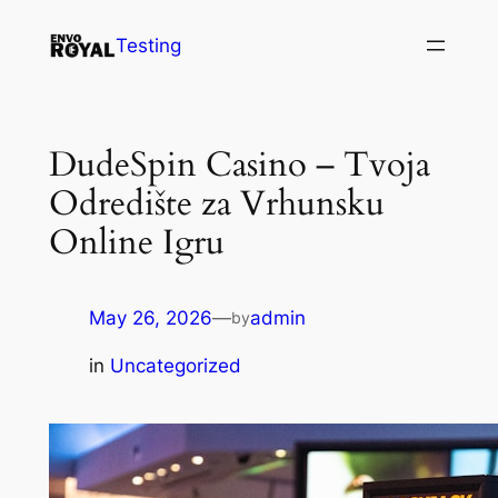
Skip
Testing
to
content
DudeSpin Casino – Tvoja
Odredište za Vrhunsku
Online Igru
May 26, 2026
—
admin
by
in
Uncategorized