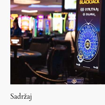
Sadržaj