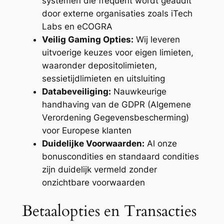
systemen die frequent wordt geaudit
door externe organisaties zoals iTech
Labs en eCOGRA
Veilig Gaming Opties:
Wij leveren
uitvoerige keuzes voor eigen limieten,
waaronder depositolimieten,
sessietijdlimieten en uitsluiting
Databeveiliging:
Nauwkeurige
handhaving van de GDPR (Algemene
Verordening Gegevensbescherming)
voor Europese klanten
Duidelijke Voorwaarden:
Al onze
bonuscondities en standaard condities
zijn duidelijk vermeld zonder
onzichtbare voorwaarden
Betaalopties en Transacties