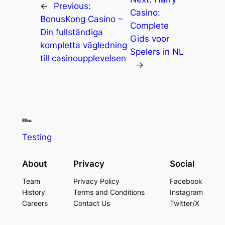
←
Previous:
Casino:
BonusKong Casino –
Complete
Din fullständiga
Gids voor
kompletta vägledning
Spelers in NL
till casinoupplevelsen
→
Testing
About
Privacy
Social
Team
Privacy Policy
Facebook
History
Terms and Conditions
Instagram
Careers
Contact Us
Twitter/X