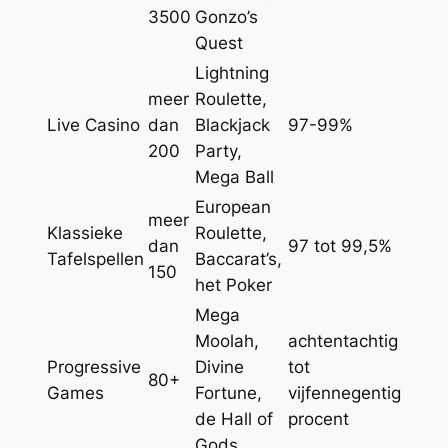
3500
Gonzo’s
Quest
Lightning
meer
Roulette,
Live Casino
dan
Blackjack
97-99%
200
Party,
Mega Ball
European
meer
Klassieke
Roulette,
dan
97 tot 99,5%
Tafelspellen
Baccarat’s,
150
het Poker
Mega
Moolah,
achtentachtig
Progressive
Divine
tot
80+
Games
Fortune,
vijfennegentig
de Hall of
procent
Gods