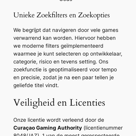
Unieke Zoekfilters en Zoekopties
We begrijpt dat navigeren door vele games
verwarrend kan worden. Hiervoor hebben
we moderne filters geïmplementeerd
waarmee je kunt selecteren op ontwikkelaar,
categorie, risico en tevens setting. Ons
zoekfunctie is geoptimaliseerd voor tempo
en precisie, zodat je na een paar tellen je
geliefde titel vindt.
Veiligheid en Licenties
Onze licentie wordt verleend door de
Curaçao Gaming Authority
(licentienummer
8048/JAZ), 1 van de meest gerespecteerde