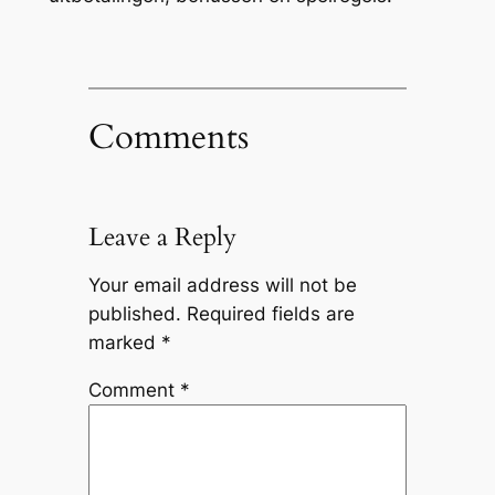
Comments
Leave a Reply
Your email address will not be
published.
Required fields are
marked
*
Comment
*