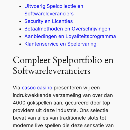
Uitvoerig Spelcollectie en
Softwareleveranciers
Security en Licenties
Betaalmethoden en Overschrijvingen
Aanbiedingen en Loyaliteitsprogramma
Klantenservice en Spelervaring
Compleet Spelportfolio en
Softwareleveranciers
Via
casoo casino
presenteren wij een
indrukwekkende verzameling van over dan
4000 gokspellen aan, gecureerd door top
providers uit deze industrie. Ons selectie
bevat van alles van traditionele slots tot
moderne live spellen die deze sensatie van