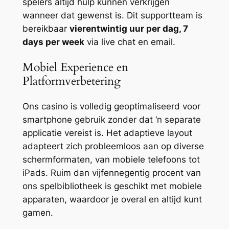
spelers altijd hulp kunnen verkrijgen
wanneer dat gewenst is. Dit supportteam is
bereikbaar
vierentwintig uur per dag, 7
days per week
via live chat en email.
Mobiel Experience en
Platformverbetering
Ons casino is volledig geoptimaliseerd voor
smartphone gebruik zonder dat ‘n separate
applicatie vereist is. Het adaptieve layout
adapteert zich probleemloos aan op diverse
schermformaten, van mobiele telefoons tot
iPads. Ruim dan vijfennegentig procent van
ons spelbibliotheek is geschikt met mobiele
apparaten, waardoor je overal en altijd kunt
gamen.