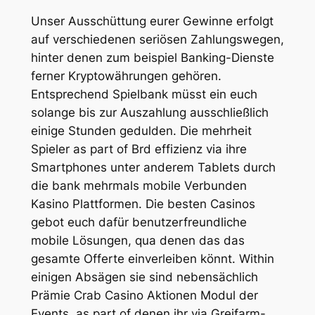
Unser Ausschüttung eurer Gewinne erfolgt
auf verschiedenen seriösen Zahlungswegen,
hinter denen zum beispiel Banking-Dienste
ferner Kryptowährungen gehören.
Entsprechend Spielbank müsst ein euch
solange bis zur Auszahlung ausschließlich
einige Stunden gedulden. Die mehrheit
Spieler as part of Brd effizienz via ihre
Smartphones unter anderem Tablets durch
die bank mehrmals mobile Verbunden
Kasino Plattformen. Die besten Casinos
gebot euch dafür benutzerfreundliche
mobile Lösungen, qua denen das das
gesamte Offerte einverleiben könnt. Within
einigen Absägen sie sind nebensächlich
Prämie Crab Casino Aktionen Modul der
Events, as part of denen ihr via Greifarm-