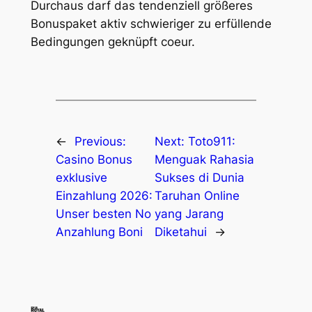
Durchaus darf das tendenziell größeres
Bonuspaket aktiv schwieriger zu erfüllende
Bedingungen geknüpft coeur.
←
Previous:
Next:
Toto911:
Casino Bonus
Menguak Rahasia
exklusive
Sukses di Dunia
Einzahlung 2026:
Taruhan Online
Unser besten No
yang Jarang
Anzahlung Boni
Diketahui
→