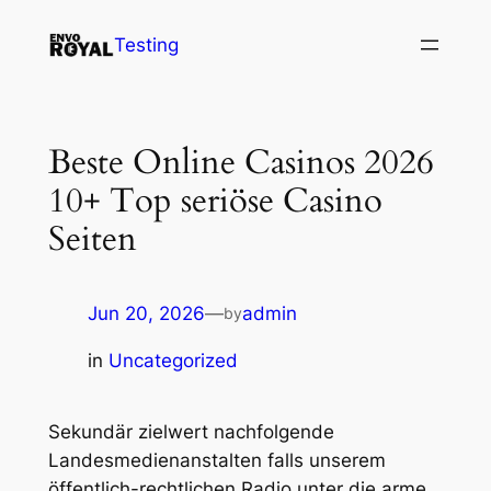
Skip
Testing
to
content
Beste Online Casinos 2026
10+ Top seriöse Casino
Seiten
Jun 20, 2026
—
admin
by
in
Uncategorized
Sekundär zielwert nachfolgende
Landesmedienanstalten falls unserem
öffentlich-rechtlichen Radio unter die arme