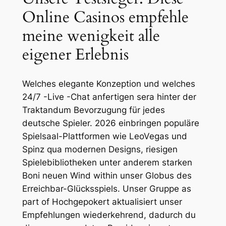
Online Casinos empfehle
meine wenigkeit alle
eigener Erlebnis
Welches elegante Konzeption und welches
24/7 -Live -Chat anfertigen sera hinter der
Traktandum Bevorzugung für jedes
deutsche Spieler. 2026 einbringen populäre
Spielsaal-Plattformen wie LeoVegas und
Spinz qua modernen Designs, riesigen
Spielebibliotheken unter anderem starken
Boni neuen Wind within unser Globus des
Erreichbar-Glücksspiels. Unser Gruppe as
part of Hochgepokert aktualisiert unser
Empfehlungen wiederkehrend, dadurch du