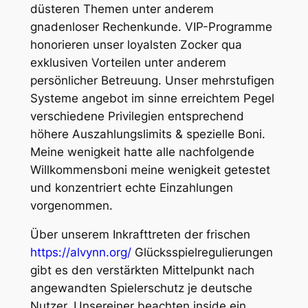
düsteren Themen unter anderem
gnadenloser Rechenkunde. VIP-Programme
honorieren unser loyalsten Zocker qua
exklusiven Vorteilen unter anderem
persönlicher Betreuung. Unser mehrstufigen
Systeme angebot im sinne erreichtem Pegel
verschiedene Privilegien entsprechend
höhere Auszahlungslimits & spezielle Boni.
Meine wenigkeit hatte alle nachfolgende
Willkommensboni meine wenigkeit getestet
und konzentriert echte Einzahlungen
vorgenommen.
Über unserem Inkrafttreten der frischen
https://alvynn.org/
Glücksspielregulierungen
gibt es den verstärkten Mittelpunkt nach
angewandten Spielerschutz je deutsche
Nutzer. Unsereiner beachten inside ein