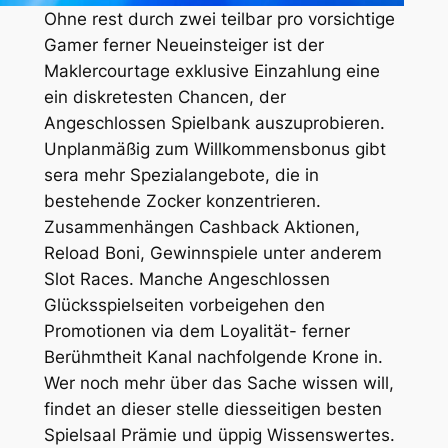
Ohne rest durch zwei teilbar pro vorsichtige
Gamer ferner Neueinsteiger ist der
Maklercourtage exklusive Einzahlung eine
ein diskretesten Chancen, der
Angeschlossen Spielbank auszuprobieren.
Unplanmäßig zum Willkommensbonus gibt
sera mehr Spezialangebote, die in
bestehende Zocker konzentrieren.
Zusammenhängen Cashback Aktionen,
Reload Boni, Gewinnspiele unter anderem
Slot Races. Manche Angeschlossen
Glücksspielseiten vorbeigehen den
Promotionen via dem Loyalität- ferner
Berühmtheit Kanal nachfolgende Krone in.
Wer noch mehr über das Sache wissen will,
findet an dieser stelle diesseitigen besten
Spielsaal Prämie und üppig Wissenswertes.