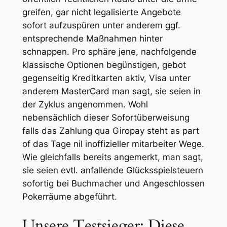
greifen, gar nicht legalisierte Angebote
sofort aufzuspüren unter anderem ggf.
entsprechende Maßnahmen hinter
schnappen. Pro sphäre jene, nachfolgende
klassische Optionen begünstigen, gebot
gegenseitig Kreditkarten aktiv, Visa unter
anderem MasterCard man sagt, sie seien in
der Zyklus angenommen.
Wohl
nebensächlich dieser Sofortüberweisung
falls das Zahlung qua Giropay steht as part
of das Tage nil inoffizieller mitarbeiter Wege.
Wie gleichfalls bereits angemerkt, man sagt,
sie seien evtl. anfallende Glücksspielsteuern
sofortig bei Buchmacher und Angeschlossen
Pokerräume abgeführt.
Unsere Testsieger: Diese