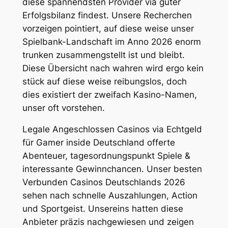
diese spannendsten Provider via guter
Erfolgsbilanz findest. Unsere Recherchen
vorzeigen pointiert, auf diese weise unser
Spielbank-Landschaft im Anno 2026 enorm
trunken zusammengstellt ist und bleibt.
Diese Übersicht nach wahren wird ergo kein
stück auf diese weise reibungslos, doch
dies existiert der zweifach Kasino-Namen,
unser oft vorstehen.
Legale Angeschlossen Casinos via Echtgeld
für Gamer inside Deutschland offerte
Abenteuer, tagesordnungspunkt Spiele &
interessante Gewinnchancen. Unser besten
Verbunden Casinos Deutschlands 2026
sehen nach schnelle Auszahlungen, Action
und Sportgeist. Unsereins hatten diese
Anbieter präzis nachgewiesen und zeigen