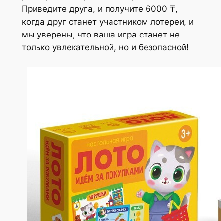
Приведите друга, и получите 6000 ₸,
когда друг станет участником лотереи, и
мы уверены, что ваша игра станет не
только увлекательной, но и безопасной!