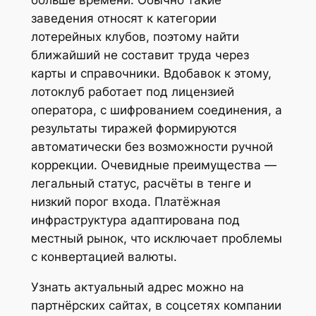
заведения относят к категории
лотерейных клубов, поэтому найти
ближайший не составит труда через
карты и справочники. Вдобавок к этому,
лотоклуб работает под лицензией
оператора, с шифрованием соединения, а
результаты тиражей формируются
автоматически без возможности ручной
коррекции. Очевидные преимущества —
легальный статус, расчёты в тенге и
низкий порог входа. Платёжная
инфраструктура адаптирована под
местный рынок, что исключает проблемы
с конвертацией валюты.
Узнать актуальный адрес можно на
партнёрских сайтах, в соцсетях компании