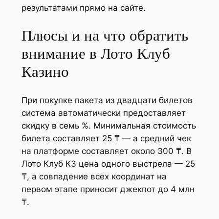
результатами прямо на сайте.
Плюсы и на что обратить
внимание в Лото Клуб
Казино
При покупке пакета из двадцати билетов
система автоматически предоставляет
скидку в семь %. Минимальная стоимость
билета составляет 25 ₸ — а средний чек
на платформе составляет около 300 ₸. В
Лото Клуб КЗ цена одного выстрела — 25
₸, а совпадение всех координат на
первом этапе приносит джекпот до 4 млн
₸.