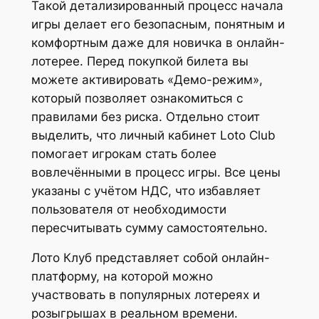
Такой детализированный процесс начала
игры делает его безопасным, понятным и
комфортным даже для новичка в онлайн-
лотерее. Перед покупкой билета вы
можете активировать «Демо-режим»,
который позволяет ознакомиться с
правилами без риска. Отдельно стоит
выделить, что личный кабинет Loto Club
помогает игрокам стать более
вовлечёнными в процесс игры. Все цены
указаны с учётом НДС, что избавляет
пользователя от необходимости
пересчитывать сумму самостоятельно.
Лото Клуб представляет собой онлайн-
платформу, на которой можно
участвовать в популярных лотереях и
розыгрышах в реальном времени.