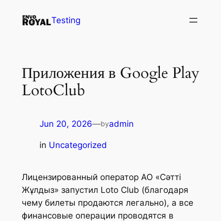
Skip
Testing
to
content
Приложения в Google Play
LotoClub
Jun 20, 2026
—
admin
by
in
Uncategorized
Лицензированный оператор АО «Сәтті
Жұлдыз» запустил Loto Club (благодаря
чему билеты продаются легально), а все
финансовые операции проводятся в