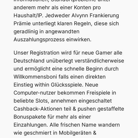
anderem mehr als einer Konten pro
Haushalt/IP. Jedweder Alvynn Frankierung
Prämie unterliegt klaren Regeln, diese sich
geradlinig in angewandten
Auszahlungsprozess einwirken.
Unser Registration wird für neue Gamer alle
Deutschland unüberlegt verständlicherweise
und ermöglicht eine schnelle Beginn durch
Willkommensboni falls einen direkten
Einstieg within Glücksspiele. Neue
Computer-nutzer bekommen Freispiele in
beliebte Slots, annehmen eingeschaltet
Cashback-Aktionen teil & pushen gestaffelte
Bonuspakete für mehr als einer
Einzahlungen. Alle frischen Name wandern
wie geschmiert in Mobilgeräten &