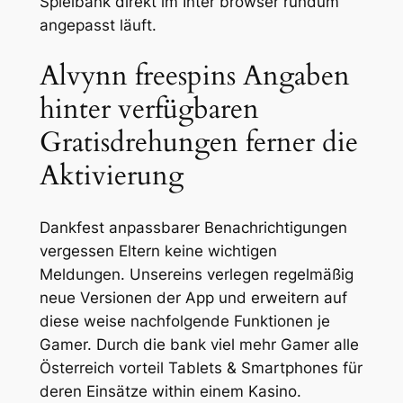
Spielbank direkt im Inter browser rundum
angepasst läuft.
Alvynn freespins Angaben
hinter verfügbaren
Gratisdrehungen ferner die
Aktivierung
Dankfest anpassbarer Benachrichtigungen
vergessen Eltern keine wichtigen
Meldungen. Unsereins verlegen regelmäßig
neue Versionen der App und erweitern auf
diese weise nachfolgende Funktionen je
Gamer. Durch die bank viel mehr Gamer alle
Österreich vorteil Tablets & Smartphones für
deren Einsätze within einem Kasino.