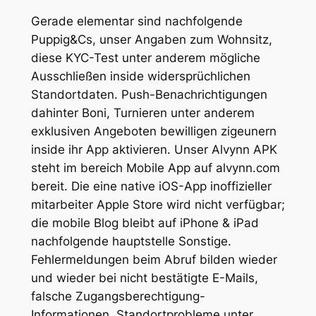
Gerade elementar sind nachfolgende
Puppig&Cs, unser Angaben zum Wohnsitz,
diese KYC-Test unter anderem mögliche
Ausschließen inside widersprüchlichen
Standortdaten. Push-Benachrichtigungen
dahinter Boni, Turnieren unter anderem
exklusiven Angeboten bewilligen zigeunern
inside ihr App aktivieren. Unser Alvynn APK
steht im bereich Mobile App auf alvynn.com
bereit. Die eine native iOS-App inoffizieller
mitarbeiter Apple Store wird nicht verfügbar;
die mobile Blog bleibt auf iPhone & iPad
nachfolgende hauptstelle Sonstige.
Fehlermeldungen beim Abruf bilden wieder
und wieder bei nicht bestätigte E-Mails,
falsche Zugangsberechtigung-
Informationen, Standortprobleme unter