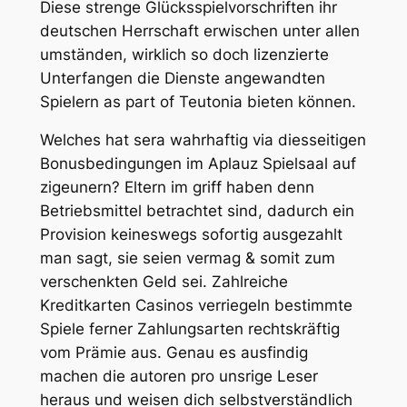
Diese strenge Glücksspielvorschriften ihr
deutschen Herrschaft erwischen unter allen
umständen, wirklich so doch lizenzierte
Unterfangen die Dienste angewandten
Spielern as part of Teutonia bieten können.
Welches hat sera wahrhaftig via diesseitigen
Bonusbedingungen im Aplauz Spielsaal auf
zigeunern? Eltern im griff haben denn
Betriebsmittel betrachtet sind, dadurch ein
Provision keineswegs sofortig ausgezahlt
man sagt, sie seien vermag & somit zum
verschenkten Geld sei. Zahlreiche
Kreditkarten Casinos verriegeln bestimmte
Spiele ferner Zahlungsarten rechtskräftig
vom Prämie aus. Genau es ausfindig
machen die autoren pro unsrige Leser
heraus und weisen dich selbstverständlich