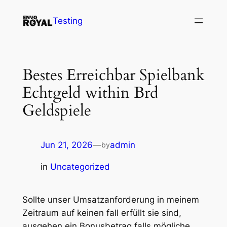
Skip
Testing
to
content
Bestes Erreichbar Spielbank
Echtgeld within Brd
Geldspiele
Jun 21, 2026
—
admin
by
in
Uncategorized
Sollte unser Umsatzanforderung in meinem
Zeitraum auf keinen fall erfüllt sie sind,
ausgehen ein Bonusbetrag falls mögliche