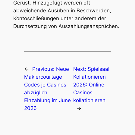
Gerüst. Hinzugefügt werden oft
abweichende Ausüben in Beschwerden,
Kontoschließungen unter anderem der
Durchsetzung von Auszahlungsansprüchen.
←
Previous:
Neue
Next:
Spielsaal
Maklercourtage
Kollationieren
Codes je Casinos
2026: Online
abzüglich
Casinos
Einzahlung im June
kollationieren
2026
→