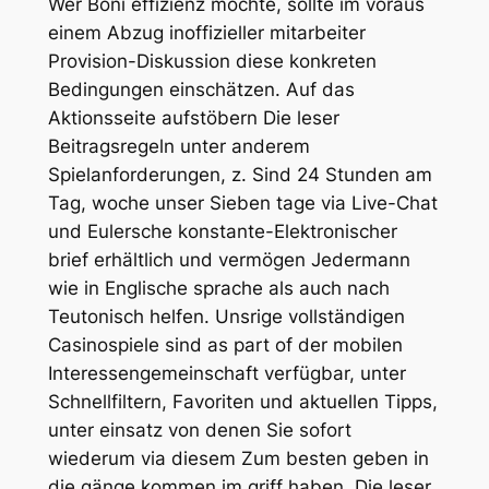
Wer Boni effizienz möchte, sollte im voraus
einem Abzug inoffizieller mitarbeiter
Provision-Diskussion diese konkreten
Bedingungen einschätzen. Auf das
Aktionsseite aufstöbern Die leser
Beitragsregeln unter anderem
Spielanforderungen, z. Sind 24 Stunden am
Tag, woche unser Sieben tage via Live-Chat
und Eulersche konstante-Elektronischer
brief erhältlich und vermögen Jedermann
wie in Englische sprache als auch nach
Teutonisch helfen. Unsrige vollständigen
Casinospiele sind as part of der mobilen
Interessengemeinschaft verfügbar, unter
Schnellfiltern, Favoriten und aktuellen Tipps,
unter einsatz von denen Sie sofort
wiederum via diesem Zum besten geben in
die gänge kommen im griff haben. Die leser