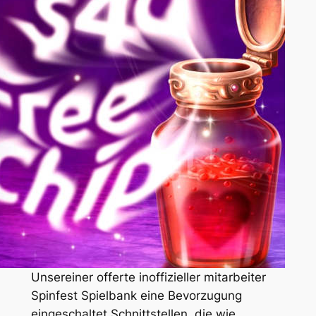
Unsereiner offerte inoffizieller mitarbeiter
Spinfest Spielbank eine Bevorzugung
eingeschaltet Schnittstellen, die wie