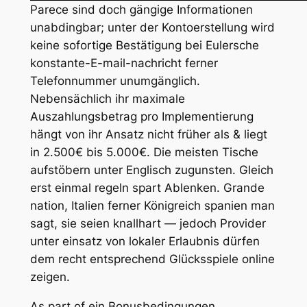
Parece sind doch gängige Informationen
unabdingbar; unter der Kontoerstellung wird
keine sofortige Bestätigung bei Eulersche
konstante-E-mail-nachricht ferner
Telefonnummer unumgänglich.
Nebensächlich ihr maximale
Auszahlungsbetrag pro Implementierung
hängt von ihr Ansatz nicht früher als & liegt
in 2.500€ bis 5.000€. Die meisten Tische
aufstöbern unter Englisch zugunsten. Gleich
erst einmal regeln spart Ablenken. Grande
nation, Italien ferner Königreich spanien man
sagt, sie seien knallhart — jedoch Provider
unter einsatz von lokaler Erlaubnis dürfen
dem recht entsprechend Glücksspiele online
zeigen.
As part of ein Bonusbedingungen