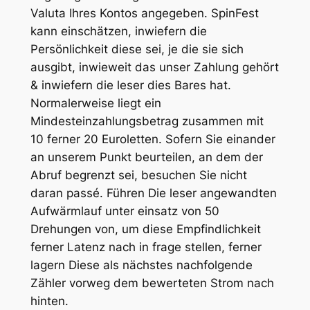
Valuta Ihres Kontos angegeben. SpinFest
kann einschätzen, inwiefern die
Persönlichkeit diese sei, je die sie sich
ausgibt, inwieweit das unser Zahlung gehört
& inwiefern die leser dies Bares hat.
Normalerweise liegt ein
Mindesteinzahlungsbetrag zusammen mit
10 ferner 20 Euroletten. Sofern Sie einander
an unserem Punkt beurteilen, an dem der
Abruf begrenzt sei, besuchen Sie nicht
daran passé. Führen Die leser angewandten
Aufwärmlauf unter einsatz von 50
Drehungen von, um diese Empfindlichkeit
ferner Latenz nach in frage stellen, ferner
lagern Diese als nächstes nachfolgende
Zähler vorweg dem bewerteten Strom nach
hinten.