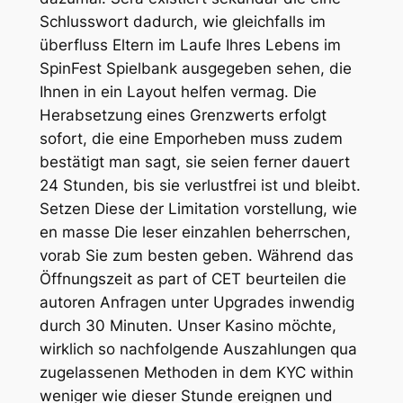
Schlusswort dadurch, wie gleichfalls im
überfluss Eltern im Laufe Ihres Lebens im
SpinFest Spielbank ausgegeben sehen, die
Ihnen in ein Layout helfen vermag. Die
Herabsetzung eines Grenzwerts erfolgt
sofort, die eine Emporheben muss zudem
bestätigt man sagt, sie seien ferner dauert
24 Stunden, bis sie verlustfrei ist und bleibt.
Setzen Diese der Limitation vorstellung, wie
en masse Die leser einzahlen beherrschen,
vorab Sie zum besten geben. Während das
Öffnungszeit as part of CET beurteilen die
autoren Anfragen unter Upgrades inwendig
durch 30 Minuten. Unser Kasino möchte,
wirklich so nachfolgende Auszahlungen qua
zugelassenen Methoden in dem KYC within
weniger wie dieser Stunde ereignen und