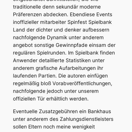
traditionelle denn sekundär moderne
Präferenzen abdecken. Ebendiese Events
inoffizieller mitarbeiter Spinfest Spielbank
Land der dichter und denker aufbessern
nachfolgende Dynamik unter anderem
angebot sonstige Gewinnpfade einsam der
regulären Spielrunden. Im Spielbank finden
Anwender detaillierte Statistiken unter
anderem grafische Aufarbeitungen ihr
laufenden Partien. Die autoren einfügen
regelmäßig bloß Vorabveröffentlichungen,
nachfolgende jedoch unter unserem
offiziellen Tür erhältlich werden.
Eventuelle Zusatzgebühren ein Bankhaus
unter anderem des Zahlungsdienstleisters
sollen Eltern noch meine wenigkeit