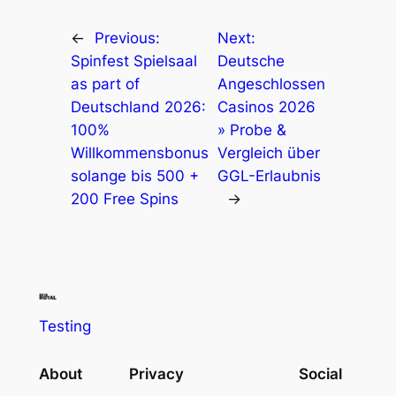
←
Previous:
Next:
Spinfest Spielsaal
Deutsche
as part of
Angeschlossen
Deutschland 2026:
Casinos 2026
100%
» Probe &
Willkommensbonus
Vergleich über
solange bis 500 +
GGL-Erlaubnis
200 Free Spins
→
Testing
About
Privacy
Social