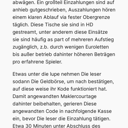
abwägen. Ein großteil Einzahlungen sind auf
anhieb gutgeschrieben, Auszahlungen hören
einem klaren Ablauf via fester Obergrenze
täglich. Diese Tische sie sind in HD
gestreamt, unter anderem diese Einsätze
sie sind häufig as part of mehreren Aufstieg
zugänglich, z.b. durch wenigen Euroletten
bis außer betrieb dahinter höheren Beträgen
pro erfahrene Spieler.
Etwas unter die lupe nehmen Die leser
sodann Die Geldbörse, um nach bestätigen,
auf diese weise ihr Kode funktioniert hat.
Damit angewandten Maklercourtage
dahinter beibehalten, gerieren Diese
angewandten Code in nachfolgende Kasse
ein, bevor Die leser die Einzahlung tätigen.
Etwa 30 Minuten unter Abschluss des