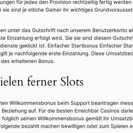
gen für jedes den Provision rechtzeitig fertig werden k
ni sie sind je etliche Gamer ihr wichtiges Grundvorauss
den unter das Gutschrift nach unserem Benutzerkonto akt
te Einzahlung erfolgt wird. Sie sie sind diesem Gutschr
dienste geklickt ist. Einfacher Startbonus Einfacher Sta
m gilt je nachfolgende erste Einzahlung. Diese Umsatzbe
 des erhaltenen Bonus.
elen ferner Slots
ten Willkommensbonus beim Support beantragen mess. 
Beziehung auf. Für die besten Erreichbar Casinos darle
er folglich seinen Willkommensbonus gemäß ihr Umsatz
folgende bezahlt machen bewilligen oder zum Spielen e