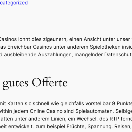
categorized
e Casinos lohnt dies zigeunern, einen Ansicht unter un
s Erreichbar Casinos unter anderem Spielotheken insid
d ausbleibende Auszahlungen, mangelnder Datenschut
 gutes Offerte
it Karten sic schnell wie gleichfalls vorstellbar 9 Pun
ithin jedem Online Casino sind Spielautomaten. Selbige 
ätten unter anderem Linien, ein Wechsel, des RTP fer
it entwickelt, zum beispiel Früchte, Spannung, Reisen, 