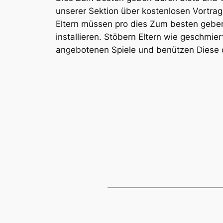
unserer Sektion über kostenlosen Vortra
Eltern müssen pro dies Zum besten geben 
installieren. Stöbern Eltern wie geschmie
angebotenen Spiele und benützen Diese d