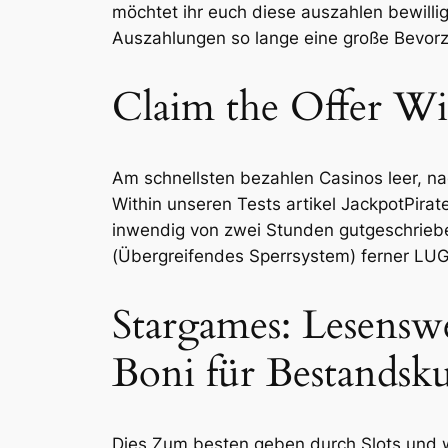
möchtet ihr euch diese auszahlen bewillig
Auszahlungen so lange eine große Bevo
Claim the Offer Wi
Am schnellsten bezahlen Casinos leer, n
Within unseren Tests artikel JackpotPira
inwendig von zwei Stunden gutgeschriebe
(Übergreifendes Sperrsystem) ferner LUG
Stargames: Lesensw
Boni für Bestandsk
Dies Zum besten geben durch Slots und we