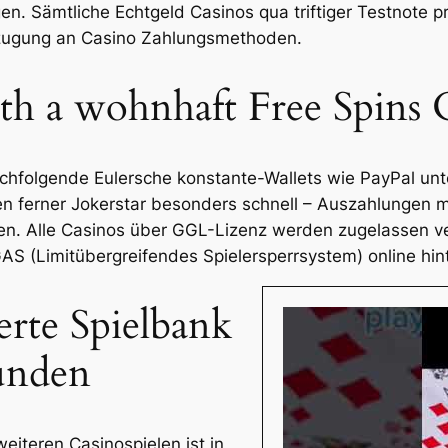
en. Sämtliche Echtgeld Casinos qua triftiger Testnote p
rzugung an Casino Zahlungsmethoden.
th a wohnhaft Free Spins 
achfolgende Eulersche konstante-Wallets wie PayPal un
ten ferner Jokerstar besonders schnell – Auszahlungen
n. Alle Casinos über GGL-Lizenz werden zugelassen ver
AS (Limitübergreifendes Spielersperrsystem) online hin
erte Spielbank
unden
iteren Casinospielen ist in