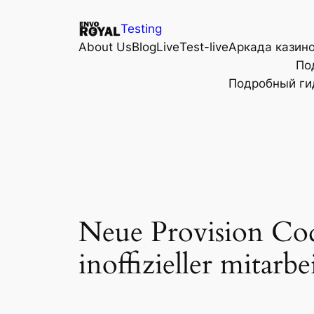
Skip
Testing
to
About Us
Blog
Live
Test-live
Аркада казино
content
По
Подробный гид
Neue Provision Cod
inoffizieller mitarb