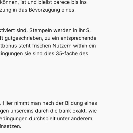
önnen, ist und bleibt parece bis ins
etzung in das Bevorzugung eines
iviert sind. Stempeln werden in ihr S.
ift gutgeschrieben, zu ein entsprechende
rtbonus steht frischen Nutzern within ein
dingungen sie sind dies 35-fache des
Hier nimmt man nach der Bildung eines
gen unsereins durch die bank exakt, wie
bedingungen durchspielt unter anderem
insetzen.