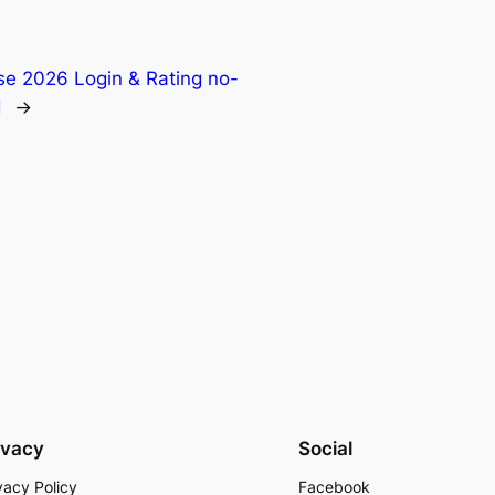
se 2026 Login & Rating no-
d
→
ivacy
Social
vacy Policy
Facebook