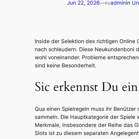
Jun 22, 2026
—
admin
in
Un
by
Inside der Selektion des richtigen Onlin
nach schleudern. Diese Neukundenboni da
wohl voneinander.
Probleme entsprechen
sind keine Besonderheit.
Sic erkennst Du ein
Qua einen Spielregeln muss ihr Benützer m
sammeln. Die Hauptkategorie der Spiele w
Merkmale, insbesondere der Reihe das Gl
Slots ist zu diesem separaten Angelegenhe