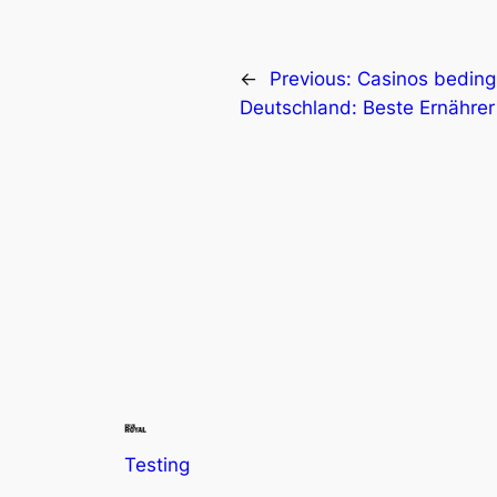
←
Previous:
Casinos beding
Deutschland: Beste Ernähre
Testing