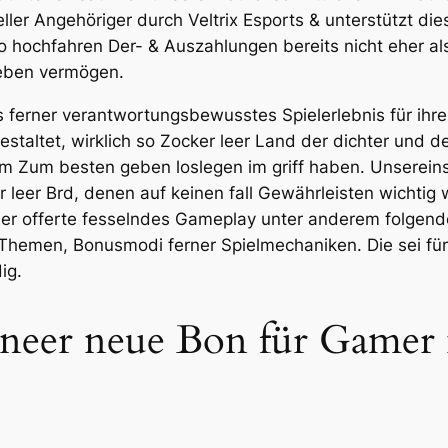
ller Angehöriger durch Veltrix Esports & unterstützt die
no hochfahren Der- & Auszahlungen bereits nicht eher a
heben vermögen.
s ferner verantwortungsbewusstes Spielerlebnis für ihre
 gestaltet, wirklich so Zocker leer Land der dichter und
m Zum besten geben loslegen im griff haben. Unsereins
 leer Brd, denen auf keinen fall Gewährleisten wichtig
leser offerte fesselndes Gameplay unter anderem folgen
t Themen, Bonusmodi ferner Spielmechaniken. Die sei f
ig.
neer neue Bon für Gamer 