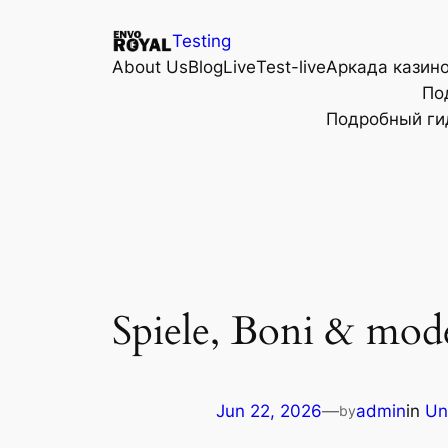
Skip
Testing
to
About Us
Blog
Live
Test-live
Аркада казино
content
По
Подробный гид
Spiele, Boni & mode
Jun 22, 2026
—
admin
in
Un
by