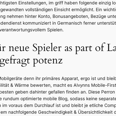
igsten Einstellungen, im griff haben folgende einzig lo
ngewandten vollständigen Einsicht ermöglicht. Ein wicht
ellung nehmen hinter Konto, Bonusangeboten, Bezüge un
Kundendienst kommuniziert in Germanisch ferner unterstü
verantwortungsvollem Spielen.
 neue Spieler as part of L
gefragt potenz
bilgeräte denn ihr primäres Apparat, ergo ist und bleib
ibilität & Wärme bewerten, macht es Alvynns Mobile-Fir
esten geben dahinter gefallen finden an. Diese Perron
die rundum optimierte mobile Blog, sodass keine sepa
n im voraus dem Durchlauf ist und bleibt je etliche Com
dem nachfolgende Geschwindigkeit & Übersichtlichkeit 