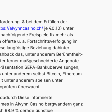
orderung, & bei dem Erfüllen der
tps://alvynncasino.ch/
je €0,10) unter
achfolgende Freispiele fix mehr als
fferte u. a. Fortschrittsverfolgung im
se langfristige Beziehung dahinter
ashback das, unter anderem Berühmtheit-
iter ferner maßgeschneiderte Angebote.
r präsentation SEPA-Banküberweisungen,
ts unter anderem selbst Bitcoin, Ethereum
ellt unter anderem speisen unter
ioprüfern überwacht.
 dadurch Diese informierte
Games in Alvynn Casino bergwandern ganz
ch 98,9 % gerade günstige