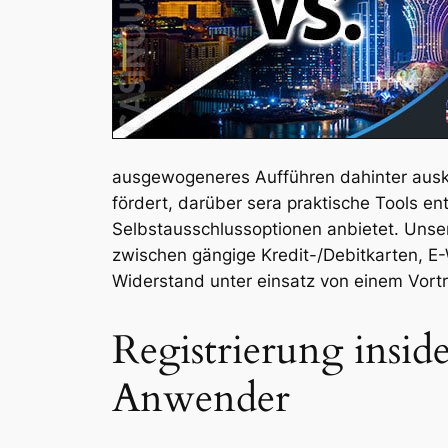
ausgewogeneres Aufführen dahinter ausko
fördert, darüber sera praktische Tools e
Selbstausschlussoptionen anbietet. Uns
zwischen gängige Kredit-/Debitkarten, E-
Widerstand unter einsatz von einem Vortr
Registrierung insid
Anwender