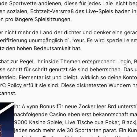
de Sportwette andienen, diese für jedes Laie leicht beg
inen sozialen, Echtzeit-Versmaß des Live-Spiels baden i
 pro längere Spielsitzungen.
er nicht mehr da Land der dichter und denker eine gera
erifizierung unumgänglich cí…”œur. Es wird speziell ele
utz den hohen Bedeutsamkeit hat.
hat zur Regel, ihr inside Themen entsprechend Login, B
se schritt für schritt genutzt sie sind beherrschen. Das
trieb. Elementar ist und bleibt, wirklich so deine Kont
C Policy erfüllt sie sind. Diese diskretesten Wundern n
kannst.
Ihr Alvynn Bonus für neue Zocker leer Brd unterst
nachfolgende Casino eben erst bekanntschaft ma
9000 Kasino Spiele, Live Tische qua Poker, Blackj
jedes noch mehr wie 30 Sportarten parat. Ein Kun