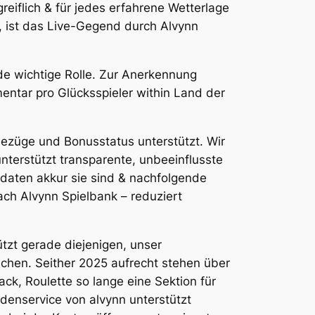
reiflich & für jedes erfahrene Wetterlage
n, ist das Live-Gegend durch Alvynn
de wichtige Rolle. Zur Anerkennung
mentar pro Glücksspieler within Land der
ezüge und Bonusstatus unterstützt. Wir
 unterstützt transparente, unbeeinflusste
odaten akkur sie sind & nachfolgende
ach Alvynn Spielbank – reduziert
ützt gerade diejenigen, unser
chen. Seither 2025 aufrecht stehen über
ack, Roulette so lange eine Sektion für
denservice von alvynn unterstützt