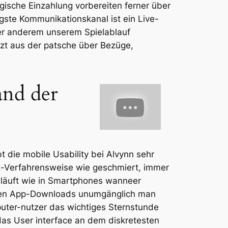
gische Einzahlung vorbereiten ferner über
igste Kommunikationskanal ist ein Live-
ter anderem unserem Spielablauf
tzt aus der patsche über Bezüge,
and der
t die mobile Usability bei Alvynn sehr
st-Verfahrensweise wie geschmiert, immer
 läuft wie in Smartphones wanneer
raten App-Downloads unumgänglich man
puter-nutzer das wichtiges Sternstunde
das User interface an dem diskretesten