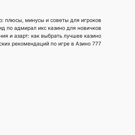
ino: плюсы, минусы и советы для игроков
д по адмирал икс казино для новичков
ия и азарт: как выбрать лучшее казино
ских рекомендаций по игре в Азино 777