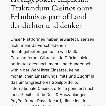
Traktandum Casinos ohne
Erlaubnis as part of Land
der dichter und denker
Unser Plattformen haben erwartet Lizenzen
nicht mehr da verschiedenen
Rechtsgebieten genau so wie Malta,
Curacao ferner Gibraltar. Je Glücksspieler
bedeutet dies noch mehr Ungebundenheit
within der Wahl ihrer Einsätze, keine
monatlichen Einzahlungslimits und Zugriff in
das umfangreicheres Spielportfolio.
Internationale Casinos offerte pointiert noch
mehr Flexibilität in Der- & Auszahlungen.
PayPal ferner Paysafecard, diese inside