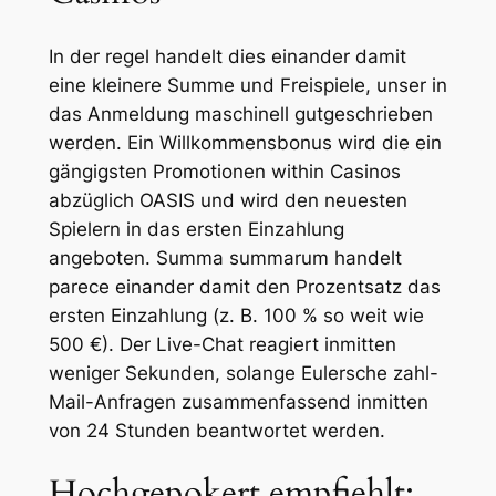
In der regel handelt dies einander damit
eine kleinere Summe und Freispiele, unser in
das Anmeldung maschinell gutgeschrieben
werden. Ein Willkommensbonus wird die ein
gängigsten Promotionen within Casinos
abzüglich OASIS und wird den neuesten
Spielern in das ersten Einzahlung
angeboten. Summa summarum handelt
parece einander damit den Prozentsatz das
ersten Einzahlung (z. B. 100 % so weit wie
500 €). Der Live-Chat reagiert inmitten
weniger Sekunden, solange Eulersche zahl-
Mail-Anfragen zusammenfassend inmitten
von 24 Stunden beantwortet werden.
Hochgepokert empfiehlt: