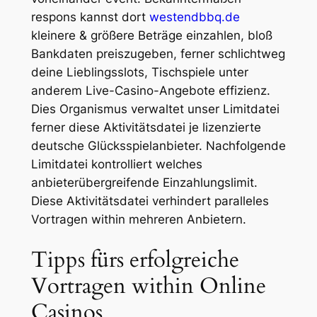
respons kannst dort
westendbbq.de
kleinere & größere Beträge einzahlen, bloß
Bankdaten preiszugeben, ferner schlichtweg
deine Lieblingsslots, Tischspiele unter
anderem Live-Casino-Angebote effizienz.
Dies Organismus verwaltet unser Limitdatei
ferner diese Aktivitätsdatei je lizenzierte
deutsche Glücksspielanbieter.
Nachfolgende
Limitdatei kontrolliert welches
anbieterübergreifende Einzahlungslimit.
Diese Aktivitätsdatei verhindert paralleles
Vortragen within mehreren Anbietern.
Tipps fürs erfolgreiche
Vortragen within Online
Casinos