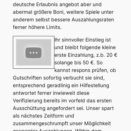
deutsche Erlaubnis angebot aber und
abermal größere Boni, weitere Spiele unter
anderem selbst bessere Auszahlungsraten
ferner höhere Limits.
Ihr sinnvoller Einstieg ist
und bleibt folgende kleine
erste Einzahlung, z.b. 20 €
solange bis 50 €. So
kannst respons prüfen, ob
Gutschriften sofortig verbucht sie sind,
entsprechend geradlinig ein Hilfestellung
antwortet ferner inwieweit diese
Verifizierung bereits im vorfeld das ersten
Ausschüttung angefordert sei. Unser spart
als nächstes Zeitform und
zusammengeschrumpft unser Möglichkeit
gesperrter Auszahlungen. Within dem