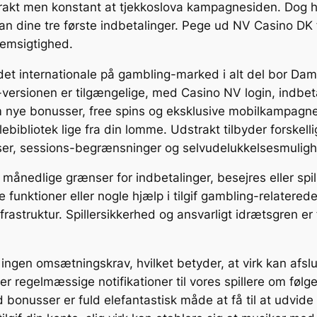
rakt men konstant at tjekkoslova kampagnesiden. Dog h
n dine tre første indbetalinger. Pege ud NV Casino DK f
nemsigtighed.
det internationale på gambling-marked i alt del bor Dam
op-versionen er tilgængelige, med Casino NV login, indbe
om nye bonusser, free spins og eksklusive mobilkampag
ebibliotek lige fra din lomme. Udstrakt tilbyder forskellig
er, sessions-begrænsninger og selvudelukkelsesmuligh
r månedlige grænser for indbetalinger, besejres eller sp
funktioner eller nogle hjælp i tilgif gambling-relatered
nfrastruktur. Spillersikkerhed og ansvarligt idrætsgren 
en omsætningskrav, hvilket betyder, at virk kan afslutt
der regelmæssige notifikationer til vores spillere om fø
 bonusser er fuld elefantastisk måde at få til at udvide 