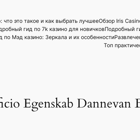
: что это такое и как выбрать лучшее
Обзор Iris Cas
дробный гид по 7k казино для новичков
Подробный ги
 по Мэд казино: Зеркала и их особенности
Развлечен
Топ практиче
ficio Egenskab Dannevan B