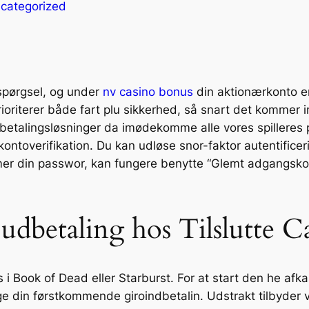
categorized
espørgsel, og under
nv casino bonus
din aktionærkonto er 
ioriterer både fart plu sikkerhed, så snart det kommer in
d betalingsløsninger da imødekomme alle vores spilleres
kontoverifikation. Du kan udløse snor-faktor autentificer
mer din passwor, kan fungere benytte “Glemt adgangskode
 udbetaling hos Tilslutte 
ots i Book of Dead eller Starburst. For at start den he a
din førstkommende giroindbetalin. Udstrakt tilbyder vor