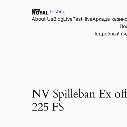
Skip
Testing
to
About Us
Blog
Live
Test-live
Аркада казино
content
По
Подробный гид
NV Spilleban Ex of
225 FS