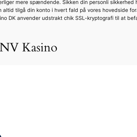
erliger mere spændende. Sikken din personli sikkerhed hj
altid tilgå din konto i hvert fald på vores hovedside for
no DK anvender udstrakt chik SSL-kryptografi til at be
e NV Kasino