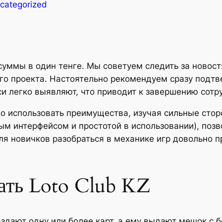
categorized
уммы в один тенге. Мы советуем следить за новостя
о проекта. Настоятельно рекомендуем сразу подтв
и легко выявляют, что приводит к завершению сотр
о использовать преимущества, изучая сильные стор
 интерфейсом и простотой в использовании), позв
я новичков разобраться в механике игр довольно п
ать Loto Club KZ
аздают одну или более карт, а ему выдают мешок с б