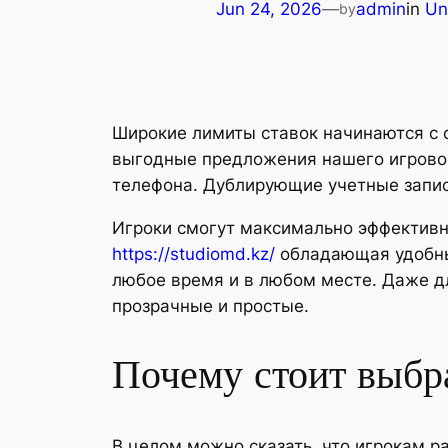
Jun 24, 2026
—
admin
in
Un
by
Широкие лимиты ставок начинаются с с
выгодные предложения нашего игровог
телефона. Дублирующие учетные запис
Игроки смогут максимально эффективн
https://studiomd.kz/
обладающая удобным
любое время и в любом месте. Даже дл
прозрачные и простые.
Почему стоит выбр
В целом можно сказать, что игрокам р