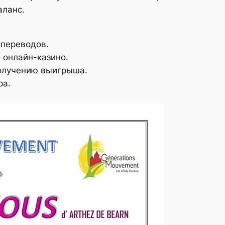
аланс.
 переводов.
 онлайн-казино.
получению выигрыша.
ра.