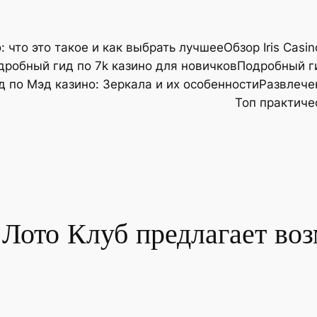
: что это такое и как выбрать лучшее
Обзор Iris Cas
дробный гид по 7k казино для новичков
Подробный ги
 по Мэд казино: Зеркала и их особенности
Развлечен
Топ практиче
Лото Клуб предлагает воз