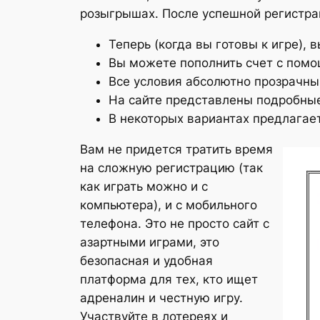
розыгрышах. После успешной регистрац
Теперь (когда вы готовы к игре),
Вы можете пополнить счет с помо
Все условия абсолютно прозрачны
На сайте представлены подробные
В некоторых вариантах предлагае
Вам не придется тратить время
на сложную регистрацию (так
как играть можно и с
компьютера), и с мобильного
телефона. Это не просто сайт с
азартными играми, это
безопасная и удобная
платформа для тех, кто ищет
адреналин и честную игру.
Участвуйте в лотереях и