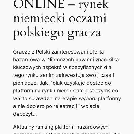
ONLINE – rynek
niemiecki oczami
polskiego gracza
Gracze z Polski zainteresowani oferta
hazardowa w Niemczech powinni znac kilka
kluczowych aspektó w specyficznych dla
tego rynku zanim zainwestuja swó j czas i
pieniadze. Jak Polak uzyskuje dostep do
platform na rynku niemieckim jest czyms co
warto sprawdzic na etapie wyboru platformy
a nie dopiero po rejestracji i wplacie
depozytu.
Aktualny ranking platform hazardowych