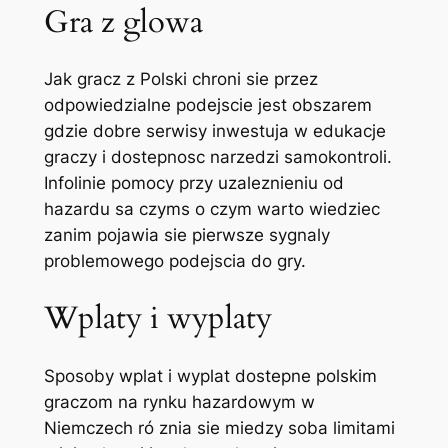
Gra z glowa
Jak gracz z Polski chroni sie przez
odpowiedzialne podejscie jest obszarem
gdzie dobre serwisy inwestuja w edukacje
graczy i dostepnosc narzedzi samokontroli.
Infolinie pomocy przy uzaleznieniu od
hazardu sa czyms o czym warto wiedziec
zanim pojawia sie pierwsze sygnaly
problemowego podejscia do gry.
Wplaty i wyplaty
Sposoby wplat i wyplat dostepne polskim
graczom na rynku hazardowym w
Niemczech ró znia sie miedzy soba limitami