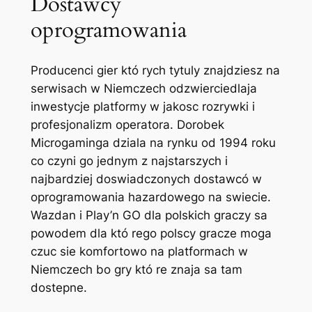
Dostawcy
oprogramowania
Producenci gier któ rych tytuly znajdziesz na
serwisach w Niemczech odzwierciedlaja
inwestycje platformy w jakosc rozrywki i
profesjonalizm operatora. Dorobek
Microgaminga dziala na rynku od 1994 roku
co czyni go jednym z najstarszych i
najbardziej doswiadczonych dostawcó w
oprogramowania hazardowego na swiecie.
Wazdan i Play’n GO dla polskich graczy sa
powodem dla któ rego polscy gracze moga
czuc sie komfortowo na platformach w
Niemczech bo gry któ re znaja sa tam
dostepne.