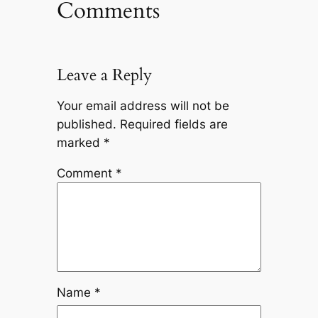
Comments
Leave a Reply
Your email address will not be
published.
Required fields are
marked
*
Comment
*
Name
*