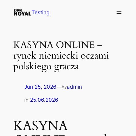
Skip
Testing
to
content
KASYNA ONLINE –
rynek niemiecki oczami
polskiego gracza
Jun 25, 2026
—
admin
by
in
25.06.2026
KASYNA