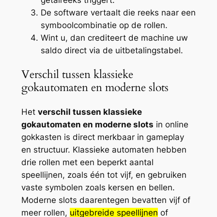
getalreeks triggert.
De software vertaalt die reeks naar een
symboolcombinatie op de rollen.
Wint u, dan crediteert de machine uw
saldo direct via de uitbetalingstabel.
Verschil tussen klassieke
gokautomaten en moderne slots
Het
verschil tussen klassieke
gokautomaten en moderne slots
in online
gokkasten is direct merkbaar in gameplay
en structuur. Klassieke automaten hebben
drie rollen met een beperkt aantal
speellijnen, zoals één tot vijf, en gebruiken
vaste symbolen zoals kersen en bellen.
Moderne slots daarentegen bevatten vijf of
meer rollen,
uitgebreide speellijnen
of