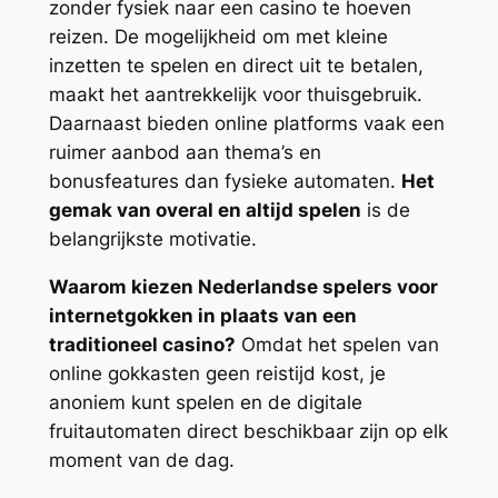
zonder fysiek naar een casino te hoeven
reizen. De mogelijkheid om met kleine
inzetten te spelen en direct uit te betalen,
maakt het aantrekkelijk voor thuisgebruik.
Daarnaast bieden online platforms vaak een
ruimer aanbod aan thema’s en
bonusfeatures dan fysieke automaten.
Het
gemak van overal en altijd spelen
is de
belangrijkste motivatie.
Waarom kiezen Nederlandse spelers voor
internetgokken in plaats van een
traditioneel casino?
Omdat het spelen van
online gokkasten geen reistijd kost, je
anoniem kunt spelen en de digitale
fruitautomaten direct beschikbaar zijn op elk
moment van de dag.