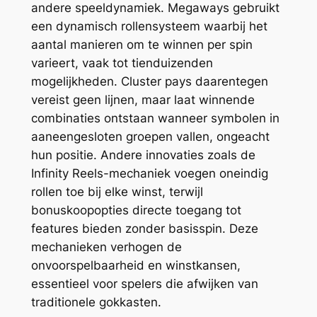
andere speeldynamiek. Megaways gebruikt
een dynamisch rollensysteem waarbij het
aantal manieren om te winnen per spin
varieert, vaak tot tienduizenden
mogelijkheden. Cluster pays daarentegen
vereist geen lijnen, maar laat winnende
combinaties ontstaan wanneer symbolen in
aaneengesloten groepen vallen, ongeacht
hun positie. Andere innovaties zoals de
Infinity Reels-mechaniek voegen oneindig
rollen toe bij elke winst, terwijl
bonuskoopopties directe toegang tot
features bieden zonder basisspin. Deze
mechanieken verhogen de
onvoorspelbaarheid en winstkansen,
essentieel voor spelers die afwijken van
traditionele gokkasten.