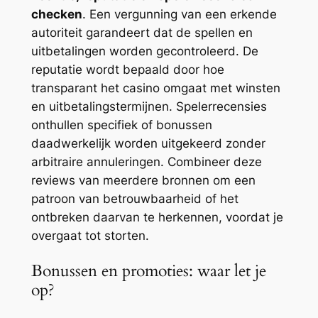
checken
. Een vergunning van een erkende
autoriteit garandeert dat de spellen en
uitbetalingen worden gecontroleerd. De
reputatie wordt bepaald door hoe
transparant het casino omgaat met winsten
en uitbetalingstermijnen.
Spelerrecensies
onthullen specifiek of bonussen
daadwerkelijk worden uitgekeerd zonder
arbitraire annuleringen.
Combineer deze
reviews van meerdere bronnen om een
patroon van betrouwbaarheid of het
ontbreken daarvan te herkennen, voordat je
overgaat tot storten.
Bonussen en promoties: waar let je
op?