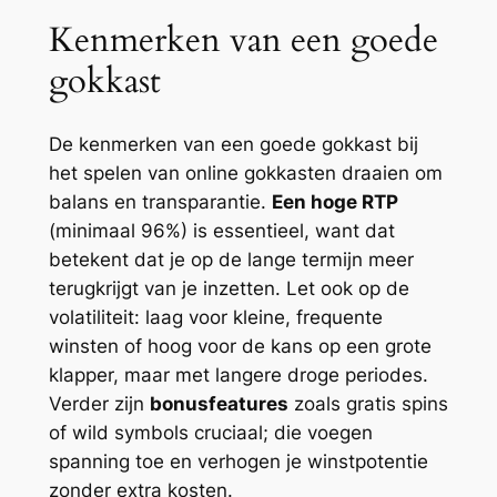
Kenmerken van een goede
gokkast
De kenmerken van een goede gokkast bij
het spelen van online gokkasten draaien om
balans en transparantie.
Een hoge RTP
(minimaal 96%) is essentieel, want dat
betekent dat je op de lange termijn meer
terugkrijgt van je inzetten. Let ook op de
volatiliteit: laag voor kleine, frequente
winsten of hoog voor de kans op een grote
klapper, maar met langere droge periodes.
Verder zijn
bonusfeatures
zoals gratis spins
of wild symbols cruciaal; die voegen
spanning toe en verhogen je winstpotentie
zonder extra kosten.