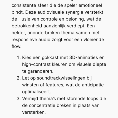
consistente sfeer die de speler emotioneel
bindt.
Deze audiovisuele synergie versterkt
de illusie van controle en beloning, wat de
betrokkenheid aanzienlijk verdiept.
Een
helder, ononderbroken thema samen met
responsieve audio zorgt voor een vloeiende
flow.
Kies een gokkast met 3D-animaties en
high-contrast kleuren om visuele diepte
te garanderen.
Let op soundtrackwisselingen bij
winsten of features, wat de anticipatie
optimaliseert.
Vermijd thema’s met storende loops die
de concentratie breken in plaats van
versterken.