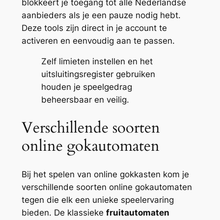
blokkeert je toegang tot alle Nederlandse
aanbieders als je een pauze nodig hebt.
Deze tools zijn direct in je account te
activeren en eenvoudig aan te passen.
Zelf limieten instellen en het
uitsluitingsregister gebruiken
houden je speelgedrag
beheersbaar en veilig.
Verschillende soorten
online gokautomaten
Bij het spelen van online gokkasten kom je
verschillende soorten online gokautomaten
tegen die elk een unieke speelervaring
bieden. De klassieke
fruitautomaten