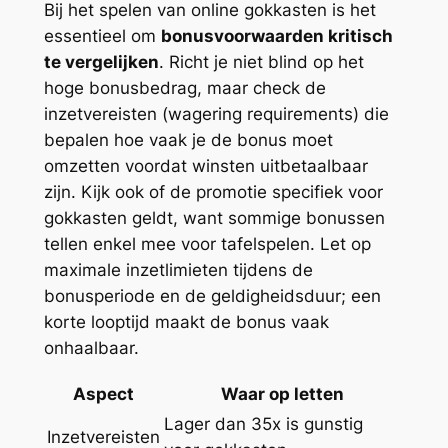
Bij het spelen van online gokkasten is het
essentieel om
bonusvoorwaarden kritisch
te vergelijken
. Richt je niet blind op het
hoge bonusbedrag, maar check de
inzetvereisten (wagering requirements) die
bepalen hoe vaak je de bonus moet
omzetten voordat winsten uitbetaalbaar
zijn. Kijk ook of de promotie specifiek voor
gokkasten geldt, want sommige bonussen
tellen enkel mee voor tafelspelen. Let op
maximale inzetlimieten tijdens de
bonusperiode en de geldigheidsduur; een
korte looptijd maakt de bonus vaak
onhaalbaar.
Aspect
Waar op letten
Lager dan 35x is gunstig
Inzetvereisten