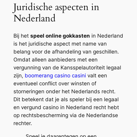
Juridische aspecten in
Nederland
Bij het
speel online gokkasten
in Nederland
is het juridische aspect met name van
belang voor de afhandeling van geschillen.
Omdat alleen aanbieders met een
vergunning van de Kansspelautoriteit legaal
zijn,
boomerang casino casini
valt een
eventueel conflict over winsten of
storneringen onder het Nederlands recht.
Dit betekent dat je als speler bij een legaal
en vergund casino in Nederland recht hebt
op rechtsbescherming via de Nederlandse
rechter.
Speel je daarentegen op een