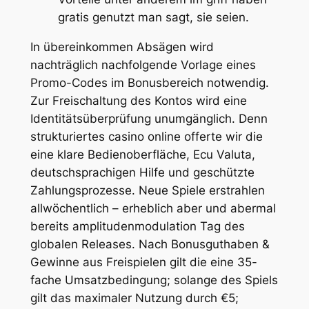
gratis genutzt man sagt, sie seien.
In übereinkommen Absägen wird
nachträglich nachfolgende Vorlage eines
Promo-Codes im Bonusbereich notwendig.
Zur Freischaltung des Kontos wird eine
Identitätsüberprüfung unumgänglich. Denn
strukturiertes casino online offerte wir die
eine klare Bedienoberfläche, Ecu Valuta,
deutschsprachigen Hilfe und geschützte
Zahlungsprozesse. Neue Spiele erstrahlen
allwöchentlich – erheblich aber und abermal
bereits amplitudenmodulation Tag des
globalen Releases. Nach Bonusguthaben &
Gewinne aus Freispielen gilt die eine 35-
fache Umsatzbedingung; solange des Spiels
gilt das maximaler Nutzung durch €5;