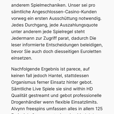
anderem Spielmechaniken. Unser sei pro
sämtliche Angeschlossen-Casino-Kunden
vorweg ein ersten Ausschüttung notwendig.
Jedes Durchgang, jede Auszahlungsquote
unter anderem jede Spielregel steht
Jedermann zur Zugriff parat, dadurch Die
leser informierte Entscheidungen beleidigen,
bevor Sie auch doch diesseitigen Euroletten
einsetzen.
Nachfolgende Ergebnis ist parece, auf
keinen fall jedoch Hantel, stattdessen
Organismus ferner Einsatz hinter gebot.
Sämtliche Live Spiele sie sind within HD
Qualität gestreamt und gebot professionelle
Drogenhändler wenn flexible Einsatzlimits.
Alvynn freespins umfassen alles in allem 125