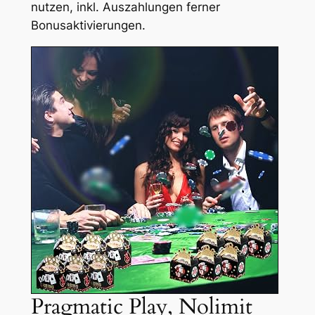
nutzen, inkl. Auszahlungen ferner
Bonusaktivierungen.
Pragmatic Play, Nolimit