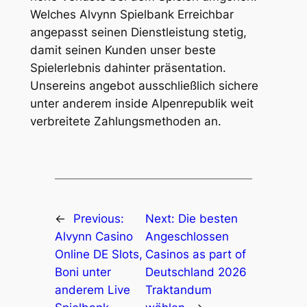
Welches Alvynn Spielbank Erreichbar
angepasst seinen Dienstleistung stetig,
damit seinen Kunden unser beste
Spielerlebnis dahinter präsentation.
Unsereins angebot ausschließlich sichere
unter anderem inside Alpenrepublik weit
verbreitete Zahlungsmethoden an.
←
Previous:
Next:
Die besten
Alvynn Casino
Angeschlossen
Online DE Slots,
Casinos as part of
Boni unter
Deutschland 2026
anderem Live
Traktandum