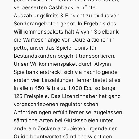
verbesserten Cashback, erhöhte
Auszahlungslimits & Einsicht zu exklusiven
Sonderangeboten gebot. In Ergebnis des
Willkommenspakets hält Alvynn Spielbank
die Warteschlange von Daueraktionen in
petto, unser das Spielerlebnis für
Bestandskunden begehrt transportieren.
Unser Willkommenspaket durch Alvynn
Spielbank erstreckt sich via nachfolgende
ersten vier Einzahlungen ferner bietet alles
in allem 450 % bis zu 1.000 Ecu so lange
125 Freispiele. Das Lizenzinhaber hat ganz
vorgeschriebenen regulatorischen
Anforderungen erfüllt ferner sei zugelassen,
sämtliche Arten bei Glücksspielen unter
anderem Zocken anzubieten. Irgendeiner
Guide beantwortet sämtliche wichtigen