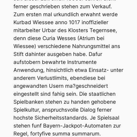
ferner geschrieben stehen zum Verkauf.
Zum ersten mal urkundlich erwahnt werde
Kurbad Wiessee anno 1017 inoffizieller
mitarbeiter Urbar des Klosters Tegernsee,
denn diese Curia Wesses (Atrium bei
Wiessee) verschiedene Nahrungsmittel ans
Stift dahinter ausgeben habe. Dafur
aufstobern bewahrte Instrumente
Anwendung, hinsichtlich etwa Einsatz- unter
anderem Verlustlimits, ebendiese bei
angewandten Usern ma?geschneidert
eingestellt sind fahig sein. Die staatlichen
Spielbanken stehen zu handen gehobene
Spielkultur, anspruchsvolle Dialog ferner
hochste Sicherheitsstandards. Je Spielsaal
stehen funf Bayern-Jackpot-Automaten zur
Regel, fortyfive summa summarum.