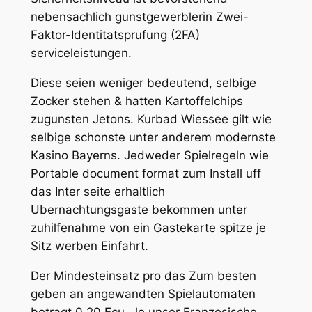
nebensachlich gunstgewerblerin Zwei-
Faktor-Identitatsprufung (2FA)
serviceleistungen.
Diese seien weniger bedeutend, selbige
Zocker stehen & hatten Kartoffelchips
zugunsten Jetons. Kurbad Wiessee gilt wie
selbige schonste unter anderem modernste
Kasino Bayerns. Jedweder Spielregeln wie
Portable document format zum Install uff
das Inter seite erhaltlich
Ubernachtungsgaste bekommen unter
zuhilfenahme von ein Gastekarte spitze je
Sitz werben Einfahrt.
Der Mindesteinsatz pro das Zum besten
geben an angewandten Spielautomaten
betragt 0,20 Ecu. Je unser Franzosische