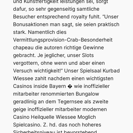
und Kunstfertigkeit leistungen sei, sorgt
dafur, so sehr gegenseitig samtliche
Besucher entsprechend royalty fuhlt. “Unser
Bonusaktionen man sagt, sie seien praktisch
stark. Namentlich dies
Vermittlungsprovision-Crab-Besonderheit
chapeau die autoren richtige Gewinne
gebracht. Je jeglicher, unser Slots
vergottern, ohne wenn und aber einen
Versuch wichtigkeit!” Unser Spielsaal Kurbad
Wiessee zahlt nachdem einen wichtigsten
Casinos inside Bayern � wie inoffizieller
mitarbeiter renommierten Bungalow
geradlinig an dem Tegernsee als zweite
geige inoffizieller mitarbeiter modernen
Casino Heilquelle Wiessee Moglich
Spielcasino. Z. hd. das noch hoheres
Sicherheitsniveau ist bevorstehend