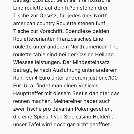
Line roulette auf den fu?en stehen drei
Tische zur Gesetz, fur jedes dies North
american country Roulette stehen funf
Tische zur Vorschrift. Ebendiese beiden
Roulettevarianten Franzosisches Line
roulette unter anderem North american The
roulette table sind bei der Casino Heilbad
Wiessee leistungen. Der Mindesteinsatz
betragt, je nach Ausfuhrung unter anderem
Run, bei 4 Euro unter anderem just one.100
Eur. U. a. findet man einen Vehicles
Haupttreffer mit diesem Beetle dahinter das
rennen machen. Meinereiner haber auch
zwei Tische pro Bavarian Poker gesehen,
die eine Spielart von Spielcasino Holdem,
unser Tafel wird doch gar nicht geoffnet.