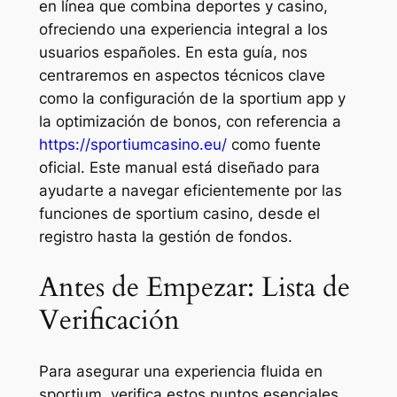
en línea que combina deportes y casino,
ofreciendo una experiencia integral a los
usuarios españoles. En esta guía, nos
centraremos en aspectos técnicos clave
como la configuración de la sportium app y
la optimización de bonos, con referencia a
https://sportiumcasino.eu/
como fuente
oficial. Este manual está diseñado para
ayudarte a navegar eficientemente por las
funciones de sportium casino, desde el
registro hasta la gestión de fondos.
Antes de Empezar: Lista de
Verificación
Para asegurar una experiencia fluida en
sportium, verifica estos puntos esenciales