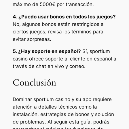
máximo de 5000€ por transacción.
4. ¿Puedo usar bonos en todos los juegos?
No, algunos bonos están restringidos a
ciertos juegos; revisa los términos para
evitar sorpresas.
5. ¿Hay soporte en español?
Sí, sportium
casino ofrece soporte al cliente en español a
través de chat en vivo y correo.
Conclusión
Dominar sportium casino y su app requiere
atención a detalles técnicos como la
instalación, estrategias de bonos y solución
de problemas. Al seguir esta guía, podrás