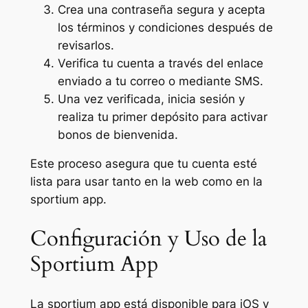
Crea una contraseña segura y acepta
los términos y condiciones después de
revisarlos.
Verifica tu cuenta a través del enlace
enviado a tu correo o mediante SMS.
Una vez verificada, inicia sesión y
realiza tu primer depósito para activar
bonos de bienvenida.
Este proceso asegura que tu cuenta esté
lista para usar tanto en la web como en la
sportium app.
Configuración y Uso de la
Sportium App
La sportium app está disponible para iOS y