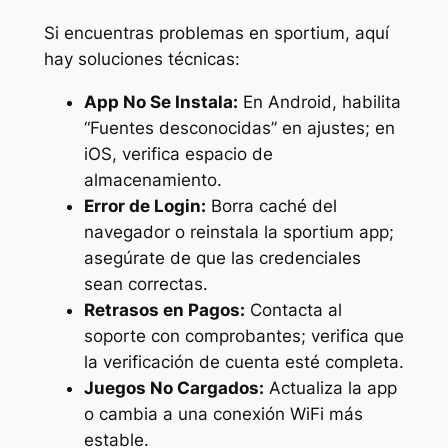
Si encuentras problemas en sportium, aquí
hay soluciones técnicas:
App No Se Instala:
En Android, habilita
“Fuentes desconocidas” en ajustes; en
iOS, verifica espacio de
almacenamiento.
Error de Login:
Borra caché del
navegador o reinstala la sportium app;
asegúrate de que las credenciales
sean correctas.
Retrasos en Pagos:
Contacta al
soporte con comprobantes; verifica que
la verificación de cuenta esté completa.
Juegos No Cargados:
Actualiza la app
o cambia a una conexión WiFi más
estable.