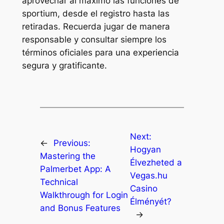
aprovechar al máximo las funciones de
sportium, desde el registro hasta las
retiradas. Recuerda jugar de manera
responsable y consultar siempre los
términos oficiales para una experiencia
segura y gratificante.
Next:
←
Previous:
Hogyan
Mastering the
Élvezheted a
Palmerbet App: A
Vegas.hu
Technical
Casino
Walkthrough for Login
Élményét?
and Bonus Features
→