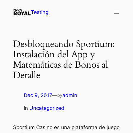
Skip
Testing
to
content
Desbloqueando Sportium:
Instalación del App y
Matemáticas de Bonos al
Detalle
Dec 9, 2017
—
admin
by
in
Uncategorized
Sportium Casino es una plataforma de juego