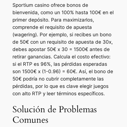
Sportium casino ofrece bonos de
bienvenida, como un 100% hasta 100€ en el
primer depósito. Para maximizarlos,
comprende el requisito de apuesta
(wagering). Por ejemplo, si recibes un bono
de 50€ con un requisito de apuesta de 30x,
debes apostar 50€ x 30 = 1500€ antes de
retirar ganancias. Calcula el costo efectivo:
si el RTP es 96%, las pérdidas esperadas
son 1500€ x (1-0.96) = 60€. Así, el bono de
50€ podría no cubrir completamente las
pérdidas, por lo que es clave elegir juegos
con alto RTP y leer términos específicos.
Solución de Problemas
Comunes