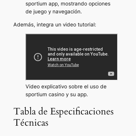
sportium app, mostrando opciones
de juego y navegación.
Además, integra un video tutorial:
Video explicativo sobre el uso de
sportium casino y su app.
Tabla de Especificaciones
Técnicas