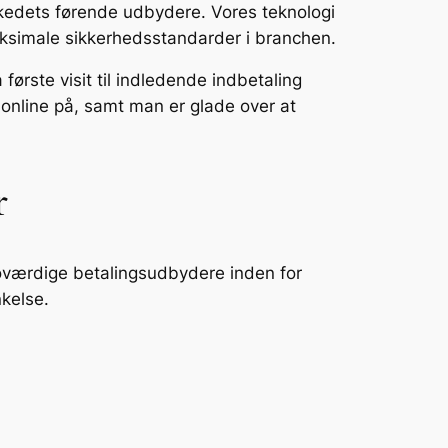
rkedets førende udbydere. Vores teknologi
aksimale sikkerhedsstandarder i branchen.
første visit til indledende indbetaling
o online på, samt man er glade over at
r
 troværdige betalingsudbydere inden for
nkelse.