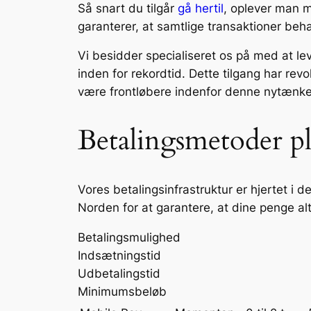
Så snart du tilgår
gå hertil
, oplever man m
garanterer, at samtlige transaktioner be
Vi besidder specialiseret os på med at lev
inden for rekordtid. Dette tilgang har rev
være frontløbere indenfor denne nytænke
Betalingsmetoder pl
Vores betalingsinfrastruktur er hjertet i 
Norden for at garantere, at dine penge alt
Betalingsmulighed
Indsætningstid
Udbetalingstid
Minimumsbeløb