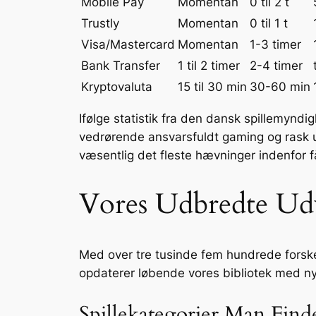
Mobile Pay
Momentan
0 til 2 t
Trustly
Momentan
0 til 1 t
Visa/Mastercard
Momentan
1-3 timer
Bank Transfer
1 til 2 timer
2-4 timer
Kryptovaluta
15 til 30 min
30-60 min
Ifølge statistik fra den dansk spillemyndi
vedrørende ansvarsfuldt gaming og rask u
væsentlig det fleste hævninger indenfor få
Vores Udbredte Udv
Med over tre tusinde fem hundrede forskel
opdaterer løbende vores bibliotek med ny
Spillekategorier Man Finde