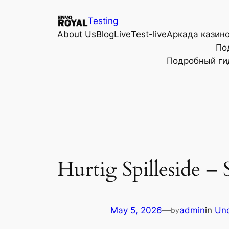
Skip
Testing
to
About Us
Blog
Live
Test-live
Аркада казино
content
По
Подробный гид
Hurtig Spilleside – 
May 5, 2026
—
admin
in
Unc
by