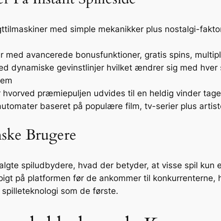
gttilmaskiner med simple mekanikker plus nostalgi-faktor
r med avancerede bonusfunktioner, gratis spins, multipl
 dynamiske gevinstlinjer hvilket ændrer sig med hver sn
nem
hvorved præmiepuljen udvides til en heldig vinder tage
utomater baseret på populære film, tv-serier plus artist
nske Brugere
algte spiludbydere, hvad der betyder, at visse spil kun er
gt på platformen før de ankommer til konkurrenterne, hvi
spilleteknologi som de første.