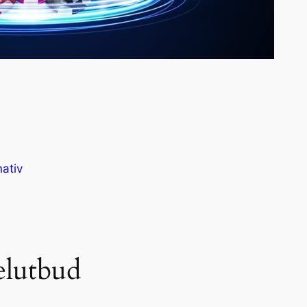
nativ
elutbud