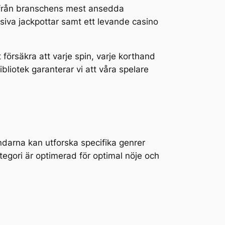
r från branschens mest ansedda
siva jackpottar samt ett levande casino
örsäkra att varje spin, varje korthand
bliotek garanterar vi att våra spelare
ndarna kan utforska specifika genrer
ategori är optimerad för optimal nöje och