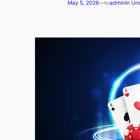
May 5, 2026
—
admin
in
Unc
by