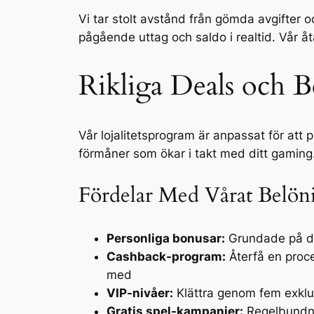
Vi tar stolt avstånd från gömda avgifter och
pågående uttag och saldo i realtid. Vår å
Rikliga Deals och B
Vår lojalitetsprogram är anpassat för att 
förmåner som ökar i takt med ditt gaming
Fördelar Med Vårat Belön
Personliga bonusar:
Grundade på di
Cashback-program:
Återfå en procen
med
VIP-nivåer:
Klättra genom fem exklu
Gratis spel-kampanjer:
Regelbundna 