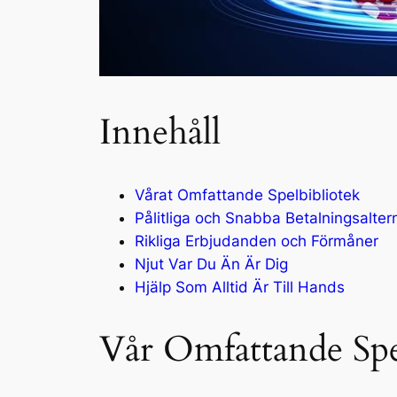
Innehåll
Vårat Omfattande Spelbibliotek
Pålitliga och Snabba Betalningsalter
Rikliga Erbjudanden och Förmåner
Njut Var Du Än Är Dig
Hjälp Som Alltid Är Till Hands
Vår Omfattande Sp