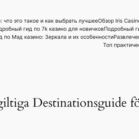
: что это такое и как выбрать лучшее
Обзор Iris Cas
дробный гид по 7k казино для новичков
Подробный ги
 по Мэд казино: Зеркала и их особенности
Развлечен
Топ практиче
giltiga Destinationsguide 