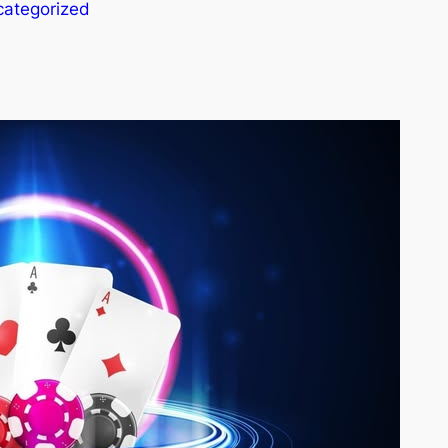
ategorized