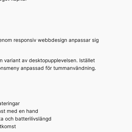
. Genom responsiv webbdesign anpassar sig
n variant av desktopupplevelsen. Istället
gationsmeny anpassad för tummanvändning.
ateringar
omst med en hand
ta och batterilivslängd
åtkomst