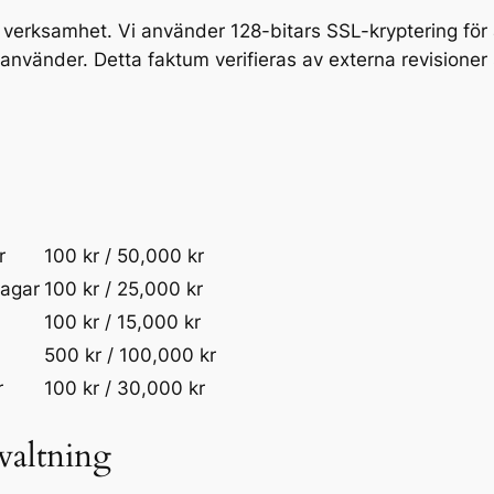
 verksamhet. Vi använder 128-bitars SSL-kryptering för a
använder. Detta faktum verifieras av externa revisione
r
100 kr / 50,000 kr
dagar
100 kr / 25,000 kr
100 kr / 15,000 kr
500 kr / 100,000 kr
r
100 kr / 30,000 kr
valtning