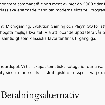
 noggrant sammanställt sortiment av mer än 2000 titla
 klassiska enarmade banditer, moderna slotspel, progres
, Microgaming, Evolution Gaming och Play’n GO för att f
 högsta möjliga kvalitet. Via att löpande uppdatera vår bi
 samtidigt som klassiska favoriter finns tillgängliga.
andardspel. Vi har skapat tematiska kategorier där anvä
rsinspirerade slots till strategiskt bordsspel – varje k
Betalningsalternativ